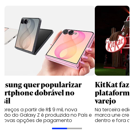
msung quer popularizar
KitKat faz 
artphone dobrável no
plataforma
asil
varejo
preços a partir de R$ 9 mil, nova
Na terceira edi
ação do Galaxy Z é produzida no País e
marca une creato
 novas opções de pagamento
dentro e fora do 