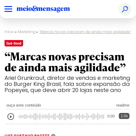
Início
▸
Marketing
▸
“Marcas novas precisam de ainda mais agilidade”
fast-food
“Marcas novas precisam
de ainda mais agilidade”
Ariel Grunkraut, diretor de vendas e marketing
do Burger King Brasil, fala sobre expansão da
Popeyes, que deve abrir 20 lojas neste ano
ouça este conteúdo
readme
1.0x
0:00
LUIZ GUSTAVO PACETE