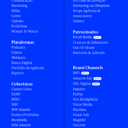
Comunicação
100 Dias de Inovação
Marketing
Marketing na Olimpíada
Mídia
Drops Agências &
Gente
Anunciantes
Opinião
Talento
ProXXIma
Women To Watch
Patrocinados
Retail Media
Plataformas
Creators & Influencers
Podcasts
Out-Of-Home
Vídeos
Martechs & Adtechs
Webinars
Banca Digital
Brand Channels
Portfólio de Agências
IMO
Reports
Amazon Ads
Coberturas
OPL Digital
Cannes Lions
Impulso
SXSW
PicPay
MWC
Nós Inteligência
NRF
Vistar Media
WW Summit
Machina
Evento ProXXIma
Viasat Ads
Maximídia
Magnite
Effie Awards
Uncover