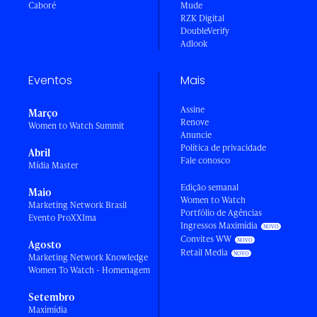
Caboré
Mude
RZK Digital
DoubleVerify
Adlook
Eventos
Mais
Assine
Março
Renove
Women to Watch Summit
Anuncie
Política de privacidade
Abril
Fale conosco
Mídia Master
Edição semanal
Maio
Women to Watch
Marketing Network Brasil
Portfólio de Agências
Evento ProXXIma
Ingressos Maximídia
Convites WW
Agosto
Retail Media
Marketing Network Knowledge
Women To Watch - Homenagem
Setembro
Maximídia