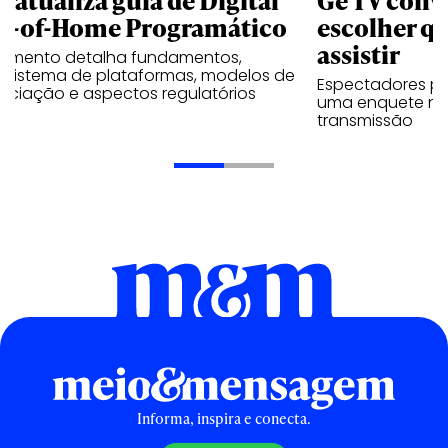
B atualiza guia de Digital
Ge TV convi
t-of-Home Programático
escolher qu
assistir
umento detalha fundamentos,
ssistema de plataformas, modelos de
Espectadores po
ociação e aspectos regulatórios
uma enquete no
transmissão
Informa, inspira e conecta.