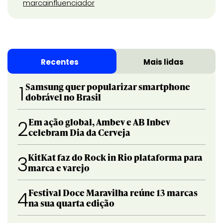
marca
influenciador
Recentes
Mais lidas
Samsung quer popularizar smartphone
1
dobrável no Brasil
Em ação global, Ambev e AB Inbev
2
celebram Dia da Cerveja
KitKat faz do Rock in Rio plataforma para
3
marca e varejo
Festival Doce Maravilha reúne 13 marcas
4
na sua quarta edição