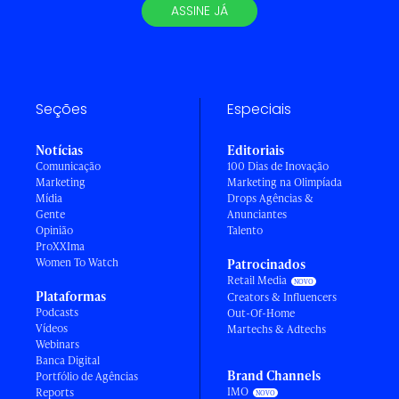
ASSINE JÁ
Seções
Especiais
Notícias
Editoriais
Comunicação
100 Dias de Inovação
Marketing
Marketing na Olimpíada
Mídia
Drops Agências &
Gente
Anunciantes
Opinião
Talento
ProXXIma
Women To Watch
Patrocinados
Retail Media
Plataformas
Creators & Influencers
Podcasts
Out-Of-Home
Vídeos
Martechs & Adtechs
Webinars
Banca Digital
Brand Channels
Portfólio de Agências
IMO
Reports