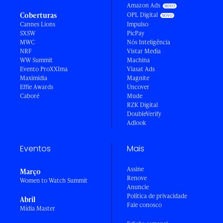
Amazon Ads
Coberturas
OPL Digital
Cannes Lions
Impulso
SXSW
PicPay
MWC
Nós Inteligência
NRF
Vistar Media
WW Summit
Machina
Evento ProXXIma
Viasat Ads
Maximídia
Magnite
Effie Awards
Uncover
Caboré
Mude
RZK Digital
DoubleVerify
Adlook
Eventos
Mais
Assine
Março
Renove
Women to Watch Summit
Anuncie
Política de privacidade
Abril
Fale conosco
Mídia Master