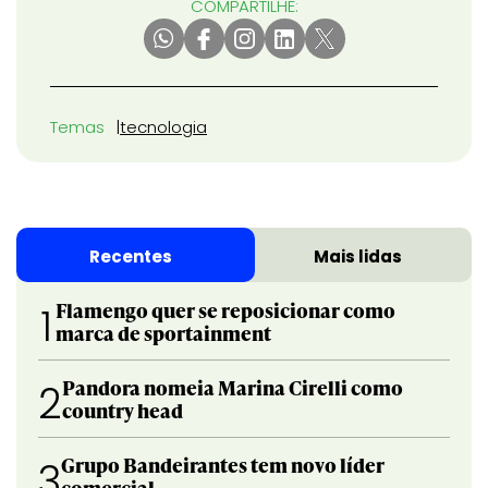
COMPARTILHE:
Temas
tecnologia
Recentes
Mais lidas
Flamengo quer se reposicionar como
1
marca de sportainment
Pandora nomeia Marina Cirelli como
2
country head
Grupo Bandeirantes tem novo líder
3
comercial