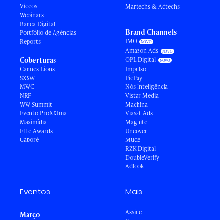
Vídeos
Martechs & Adtechs
Webinars
Banca Digital
Brand Channels
Portfólio de Agências
IMO
Reports
Amazon Ads
Coberturas
OPL Digital
Cannes Lions
Impulso
SXSW
PicPay
MWC
Nós Inteligência
NRF
Vistar Media
WW Summit
Machina
Evento ProXXIma
Viasat Ads
Maximídia
Magnite
Effie Awards
Uncover
Caboré
Mude
RZK Digital
DoubleVerify
Adlook
Eventos
Mais
Assine
Março