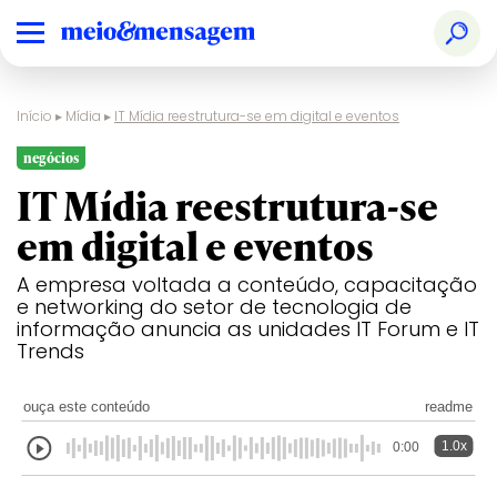
Início
▸
Mídia
▸
IT Mídia reestrutura-se em digital e eventos
negócios
IT Mídia reestrutura-se
em digital e eventos
A empresa voltada a conteúdo, capacitação
e networking do setor de tecnologia de
informação anuncia as unidades IT Forum e IT
Trends
ouça este conteúdo
readme
1.0x
0:00