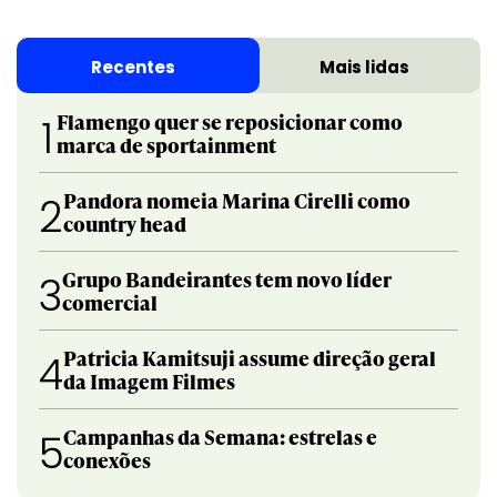
Recentes
Mais lidas
Flamengo quer se reposicionar como
1
marca de sportainment
Pandora nomeia Marina Cirelli como
2
country head
Grupo Bandeirantes tem novo líder
3
comercial
Patricia Kamitsuji assume direção geral
4
da Imagem Filmes
Campanhas da Semana: estrelas e
5
conexões