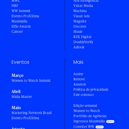
MWC
Nós Inteligência
NRF
Vistar Media
WW Summit
Machina
Evento ProXXIma
Viasat Ads
Maximídia
Magnite
Effie Awards
Uncover
Caboré
Mude
RZK Digital
DoubleVerify
Adlook
Eventos
Mais
Assine
Março
Renove
Women to Watch Summit
Anuncie
Política de privacidade
Abril
Fale conosco
Mídia Master
Edição semanal
Maio
Women to Watch
Marketing Network Brasil
Portfólio de Agências
Evento ProXXIma
Ingressos Maximídia
Convites WW
Agosto