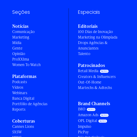
Seções
Especiais
Notícias
Editoriais
Comunicação
100 Dias de Inovação
Marketing
Marketing na Olimpíada
Mídia
Drops Agências &
Gente
Anunciantes
Opinião
Talento
ProXXIma
Women To Watch
Patrocinados
Retail Media
Plataformas
Creators & Influencers
Podcasts
Out-Of-Home
Vídeos
Martechs & Adtechs
Webinars
Banca Digital
Brand Channels
Portfólio de Agências
IMO
Reports
Amazon Ads
Coberturas
OPL Digital
Cannes Lions
Impulso
SXSW
PicPay