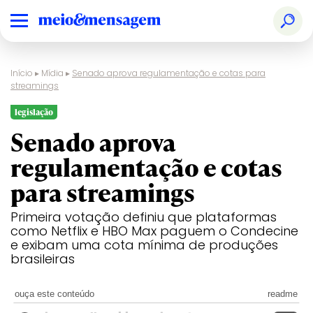
Início
▸
Mídia
▸
Senado aprova regulamentação e cotas para
streamings
legislação
Senado aprova
regulamentação e cotas
para streamings
Primeira votação definiu que plataformas
como Netflix e HBO Max paguem o Condecine
e exibam uma cota mínima de produções
brasileiras
ouça este conteúdo
readme