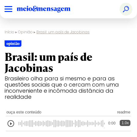
Início
▸
Opinião
▸
Brasil: um país de Jacobinas
opinião
Brasil: um país de
Jacobinas
Brasileiro olha para si mesmo e para as
questões sociais que o cercam com uma
inconveniente e incômoda distância da
realidade
ouça este conteúdo
readme
1.0x
0:00