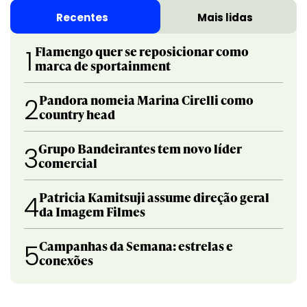
Recentes
Mais lidas
Flamengo quer se reposicionar como
1
marca de sportainment
Pandora nomeia Marina Cirelli como
2
country head
Grupo Bandeirantes tem novo líder
3
comercial
Patricia Kamitsuji assume direção geral
4
da Imagem Filmes
Campanhas da Semana: estrelas e
5
conexões