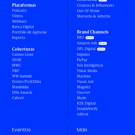
Plataformas
Creators & Influencers
Podcasts
Out-Of-Home
Vídeos
Martechs & Adtechs
Webinars
Banca Digital
Brand Channels
Portfólio de Agências
IMO
Reports
Amazon Ads
Coberturas
OPL Digital
Cannes Lions
Impulso
SXSW
PicPay
MWC
Nós Inteligência
NRF
Vistar Media
WW Summit
Machina
Evento ProXXIma
Viasat Ads
Maximídia
Magnite
Effie Awards
Uncover
Caboré
Mude
RZK Digital
DoubleVerify
Adlook
Eventos
Mais