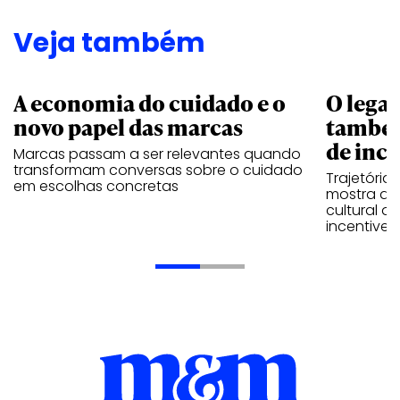
Veja também
A economia do cuidado e o
O legad
novo papel das marcas
também
de ince
Marcas passam a ser relevantes quando
transformam conversas sobre o cuidado
Trajetória
em escolhas concretas
mostra que
cultural 
incentive 