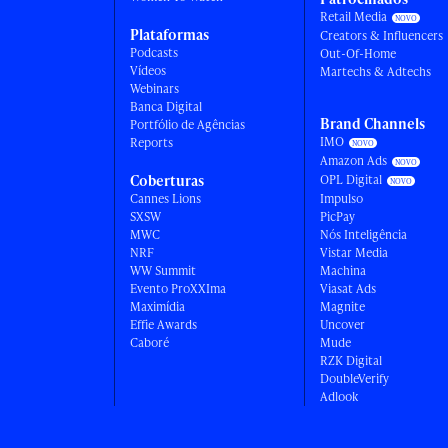
Retail Media
Plataformas
Creators & Influencers
Podcasts
Out-Of-Home
Vídeos
Martechs & Adtechs
Webinars
Banca Digital
Brand Channels
Portfólio de Agências
IMO
Reports
Amazon Ads
Coberturas
OPL Digital
Cannes Lions
Impulso
SXSW
PicPay
MWC
Nós Inteligência
NRF
Vistar Media
WW Summit
Machina
Evento ProXXIma
Viasat Ads
Maximídia
Magnite
Effie Awards
Uncover
Caboré
Mude
RZK Digital
DoubleVerify
Adlook