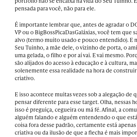
portfólio não se encaixa na vida do Seu Tuinho. 
pensada para você, não para ele.
É importante lembrar que, antes de agradar o D
VP ou o BigBossPicaDasGaláxias, você tem que sa
alvo (termo muito usado e pouco entendido). E m
Seu Tuinho, a mãe dele, o vizinho de porta, o 
uma gelada, o filho e por aí vai. E vai mesmo. Por
são alijados do acesso à educação e à cultura, 
solenemente essa realidade na hora de constru
criativo.
E isso acontece muitas vezes sob a alegação de 
pensar diferente para esse target. Olha, nessas ho
isso é preguiça, cegueira ou má fé. Afinal, a co
alguém falando e alguém entendendo o que está
coisa fora desse padrão, certamente está apenas 
criativa ou da ilusão de que a flecha é mais impo