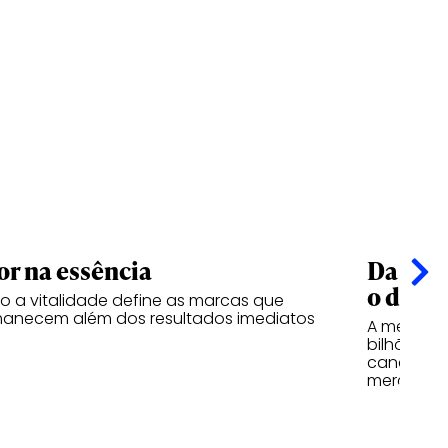
or na essência
Da esf
o desi
 a vitalidade define as marcas que
anecem além dos resultados imediatos
A mesma l
bilhões d
canetas d
mercados 