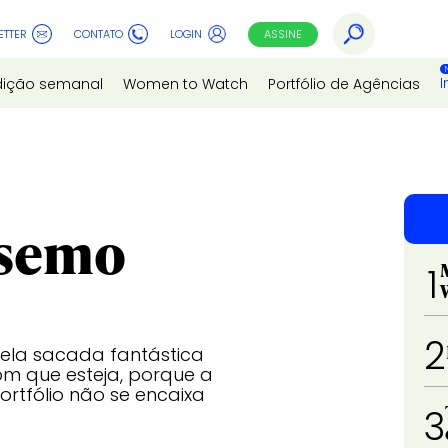
ETTER
CONTATO
LOGIN
ASSINE
I
dição semanal
Women to Watch
Portfólio de Agências
ssemo
1
2
ela sacada fantástica
om que esteja, porque a
ortfólio não se encaixa
3