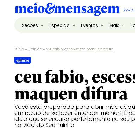
NEWSL
Seções
Especiais
Eventos
Mais
E
Início
▸
Opinião
▸
ceu fabio, escessemo maquen difura
opinião
ceu fabio, esce
maquen difura
Você está preparado para abrir mão daqu
em razão de se fazer entender melhor? É b
ideia que se encaixa perfeitamente no seu p
na vida do Seu Tuinho