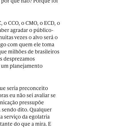
E por que não? Porque foi
C, o CCO, o CMO, o ECD, o
ber agradar o público-
uitas vezes o alvo será o
amigo com quem ele toma
que milhões de brasileiros
mas desprezamos
ir um planejamento
que seria preconceito
ras eu não sei avaliar se
municação pressupõe
 sendo dito. Qualquer
a serviço da egolatria
rtante do que a mira. E