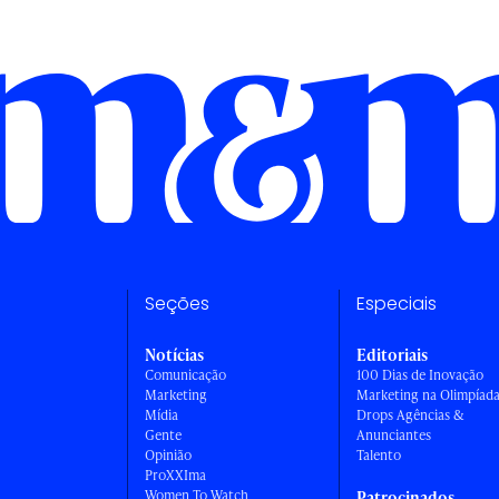
Seções
Especiais
Notícias
Editoriais
Comunicação
100 Dias de Inovação
Marketing
Marketing na Olimpíad
Mídia
Drops Agências &
Gente
Anunciantes
Opinião
Talento
ProXXIma
Women To Watch
Patrocinados