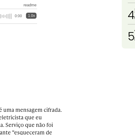
readme
4
1.0x
0:00
5
 é uma mensagem cifrada.
letricista que eu
a. Serviço que não foi
judante “esqueceram de