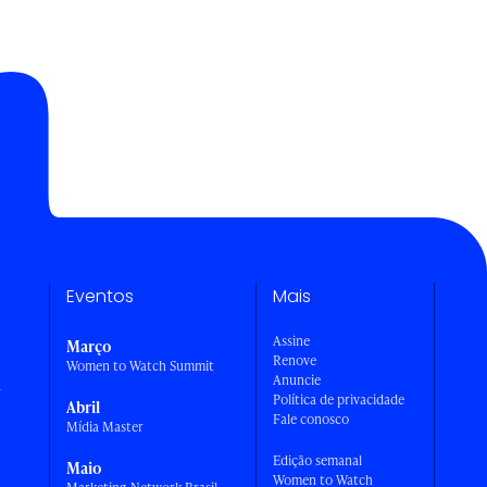
Eventos
Mais
Assine
Março
Renove
Women to Watch Summit
Anuncie
a
Política de privacidade
Abril
Fale conosco
Mídia Master
Edição semanal
Maio
Women to Watch