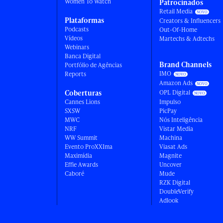
Women To Watch
Patrocinados
Retail Media
Plataformas
Creators & Influencers
Podcasts
Out-Of-Home
Vídeos
Martechs & Adtechs
Webinars
Banca Digital
Brand Channels
Portfólio de Agências
IMO
Reports
Amazon Ads
Coberturas
OPL Digital
Cannes Lions
Impulso
SXSW
PicPay
MWC
Nós Inteligência
NRF
Vistar Media
WW Summit
Machina
Evento ProXXIma
Viasat Ads
Maximídia
Magnite
Effie Awards
Uncover
Caboré
Mude
RZK Digital
DoubleVerify
Adlook