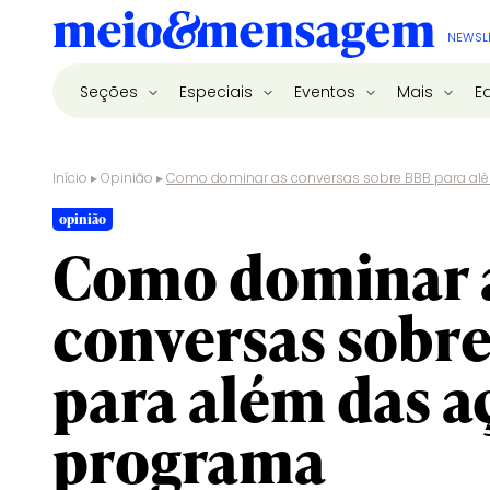
NEWSL
Seções
Especiais
Eventos
Mais
E
Início
▸
Opinião
▸
Como dominar as conversas sobre BBB para al
opinião
Como dominar 
conversas sobr
para além das a
programa