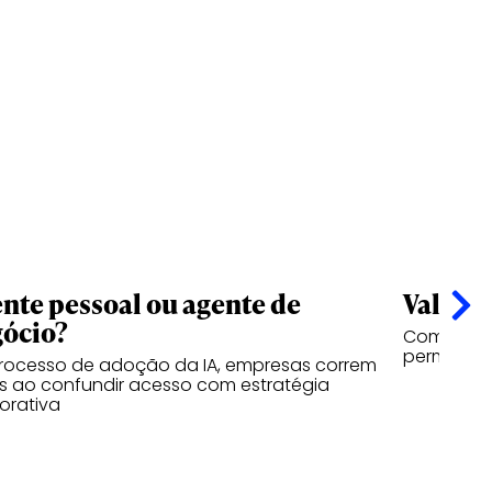
nte pessoal ou agente de
Valor n
ócio?
Como a vi
permanece
rocesso de adoção da IA, empresas correm
os ao confundir acesso com estratégia
orativa