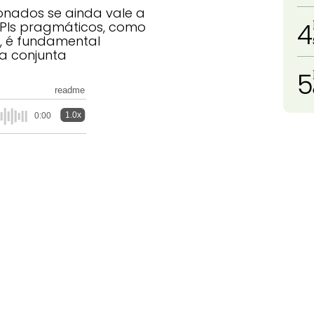
onados se ainda vale a
4
KPIs pragmáticos, como
g, é fundamental
ma conjunta
5
readme
1.0x
0:00