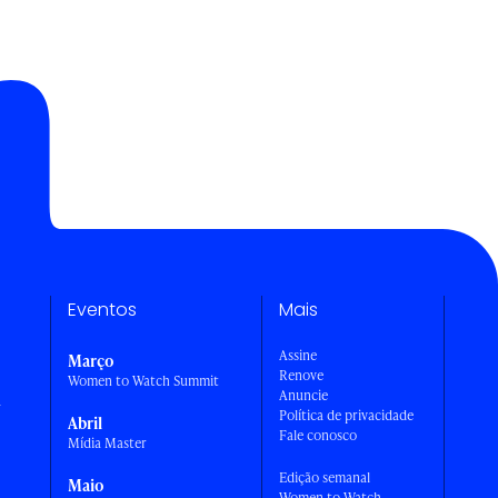
Eventos
Mais
Assine
Março
Renove
Women to Watch Summit
Anuncie
a
Política de privacidade
Abril
Fale conosco
Mídia Master
Edição semanal
Maio
Women to Watch