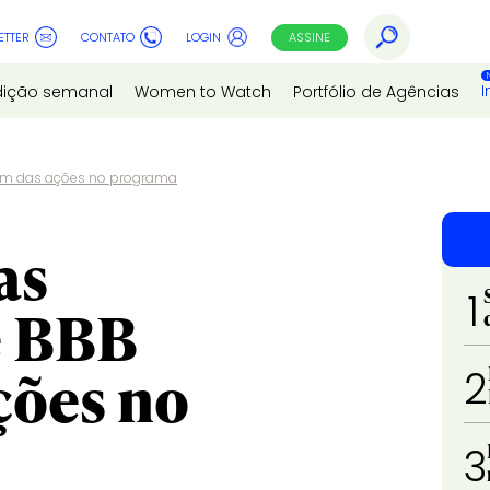
ETTER
CONTATO
LOGIN
ASSINE
I
dição semanal
Women to Watch
Portfólio de Agências
ém das ações no programa
as
1
e BBB
ções no
2
3