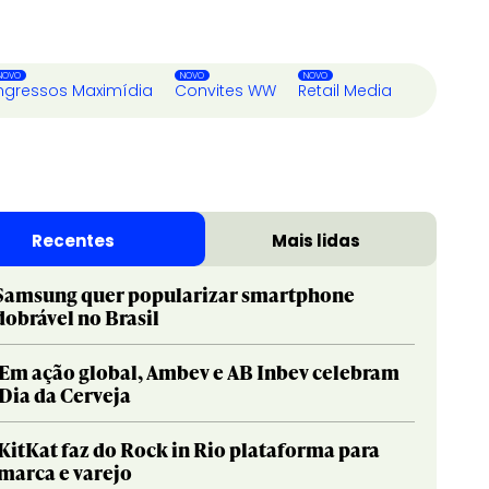
ngressos Maximídia
Convites WW
Retail Media
Recentes
Mais lidas
Samsung quer popularizar smartphone
dobrável no Brasil
Em ação global, Ambev e AB Inbev celebram
Dia da Cerveja
KitKat faz do Rock in Rio plataforma para
marca e varejo