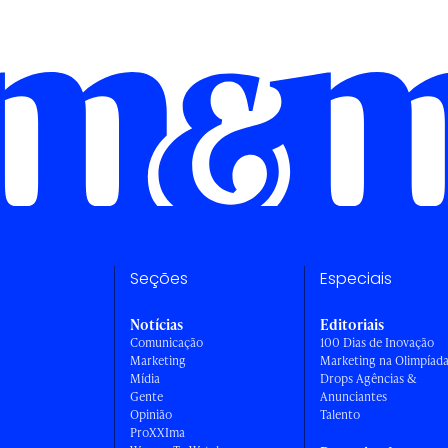
Seções
Especiais
Notícias
Editoriais
Comunicação
100 Dias de Inovação
Marketing
Marketing na Olimpíad
Mídia
Drops Agências &
Gente
Anunciantes
Opinião
Talento
ProXXIma