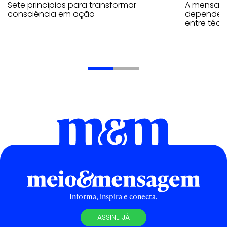
Sete princípios para transformar
A mensage
consciência em ação
depende d
entre téc
Informa, inspira e conecta.
ASSINE JÁ