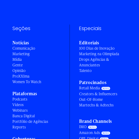
Seções
Especiais
Notícias
Editoriais
Comunicação
100 Dias de Inovação
Marketing
Marketing na Olimpíada
Mídia
Drops Agências &
Gente
Anunciantes
Opinião
Talento
ProXXIma
Women To Watch
Patrocinados
Retail Media
Plataformas
Creators & Influencers
Podcasts
Out-Of-Home
Vídeos
Martechs & Adtechs
Webinars
Banca Digital
Brand Channels
Portfólio de Agências
IMO
Reports
Amazon Ads
Coberturas
OPL Digital