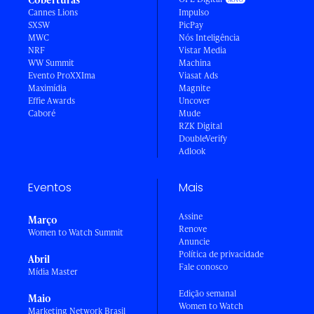
Cannes Lions
Impulso
SXSW
PicPay
MWC
Nós Inteligência
NRF
Vistar Media
WW Summit
Machina
Evento ProXXIma
Viasat Ads
Maximídia
Magnite
Effie Awards
Uncover
Caboré
Mude
RZK Digital
DoubleVerify
Adlook
Eventos
Mais
Assine
Março
Renove
Women to Watch Summit
Anuncie
Política de privacidade
Abril
Fale conosco
Mídia Master
Edição semanal
Maio
Women to Watch
Marketing Network Brasil