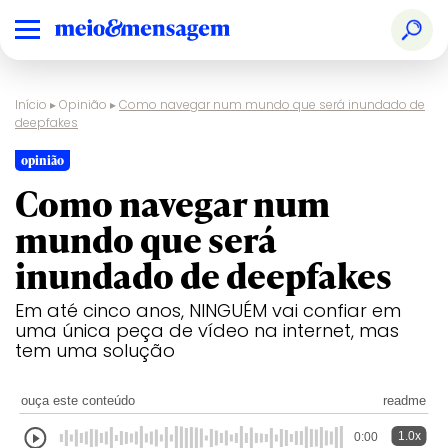
Início
▸
Opinião
▸
Como navegar num mundo que será inundado de
deepfakes
opinião
Como navegar num
mundo que será
inundado de deepfakes
Em até cinco anos, NINGUÉM vai confiar em
uma única peça de vídeo na internet, mas
tem uma solução
ouça este conteúdo
readme
1.0x
0:00