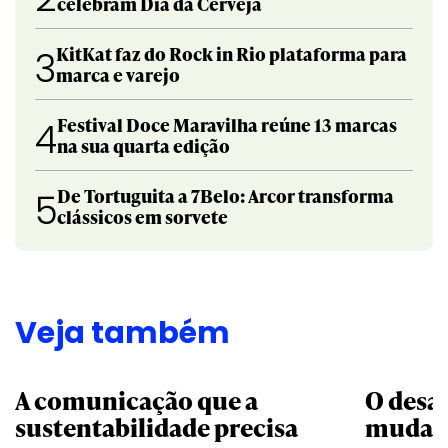
celebram Dia da Cerveja
KitKat faz do Rock in Rio plataforma para
3
marca e varejo
Festival Doce Maravilha reúne 13 marcas
4
na sua quarta edição
De Tortuguita a 7Belo: Arcor transforma
5
clássicos em sorvete
Veja também
A comunicação que a
O desa
sustentabilidade precisa
mudar