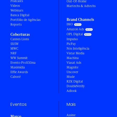
Podcasts
Out-Of-Home
Vídeos
Martechs & Adtechs
Webinars
Banca Digital
Brand Channels
Portfólio de Agências
IMO
Reports
Amazon Ads
Coberturas
OPL Digital
Cannes Lions
Impulso
SXSW
PicPay
MWC
Nós Inteligência
NRF
Vistar Media
WW Summit
Machina
Evento ProXXIma
Viasat Ads
Maximídia
Magnite
Effie Awards
Uncover
Caboré
Mude
RZK Digital
DoubleVerify
Adlook
Eventos
Mais
Assine
Março