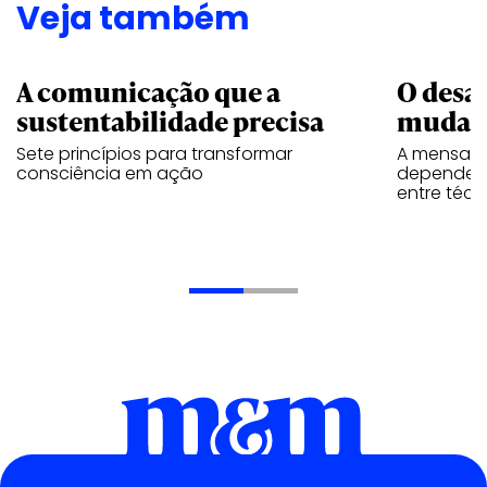
Veja também
A comunicação que a
O desa
sustentabilidade precisa
mudar
Sete princípios para transformar
A mensage
consciência em ação
depende d
entre téc