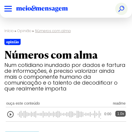
Início
▸
Opinião
▸
Números com alma
opinião
Números com alma
Num cotidiano inundado por dados e fartura
de informações, é preciso valorizar ainda
mais o componente humano da
comunicação e o talento de decodificar o
que realmente importa
ouça este conteúdo
readme
1.0x
0:00