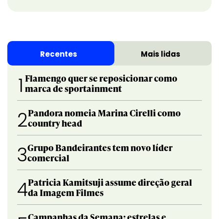
Recentes
Mais lidas
Flamengo quer se reposicionar como
1
marca de sportainment
Pandora nomeia Marina Cirelli como
2
country head
Grupo Bandeirantes tem novo líder
3
comercial
Patricia Kamitsuji assume direção geral
4
da Imagem Filmes
Campanhas da Semana: estrelas e