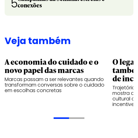
5
conexões
Veja também
A economia do cuidado e o
O legad
novo papel das marcas
também
de ince
Marcas passam a ser relevantes quando
transformam conversas sobre o cuidado
Trajetória
em escolhas concretas
mostra que
cultural 
incentive 