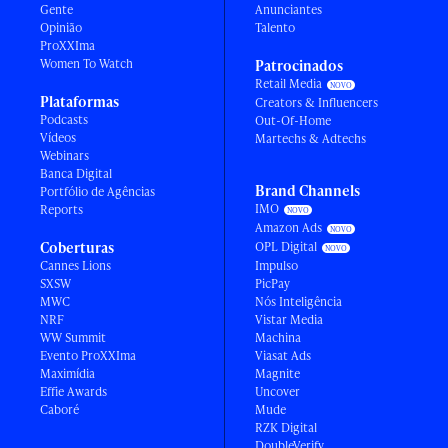
Gente
Anunciantes
Opinião
Talento
ProXXIma
Women To Watch
Patrocinados
Retail Media
Plataformas
Creators & Influencers
Podcasts
Out-Of-Home
Vídeos
Martechs & Adtechs
Webinars
Banca Digital
Brand Channels
Portfólio de Agências
IMO
Reports
Amazon Ads
Coberturas
OPL Digital
Cannes Lions
Impulso
SXSW
PicPay
MWC
Nós Inteligência
NRF
Vistar Media
WW Summit
Machina
Evento ProXXIma
Viasat Ads
Maximídia
Magnite
Effie Awards
Uncover
Caboré
Mude
RZK Digital
DoubleVerify