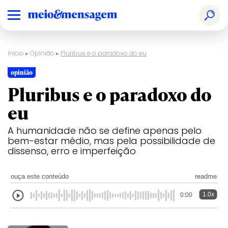
Início
▸
Opinião
▸
Pluribus e o paradoxo do eu
opinião
Pluribus e o paradoxo do
eu
A humanidade não se define apenas pelo
bem-estar médio, mas pela possibilidade de
dissenso, erro e imperfeição
ouça este conteúdo
readme
1.0x
0:00