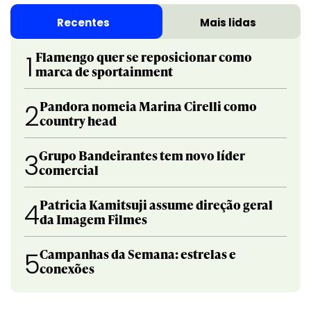
Recentes
Mais lidas
Flamengo quer se reposicionar como
1
marca de sportainment
Pandora nomeia Marina Cirelli como
2
country head
Grupo Bandeirantes tem novo líder
3
comercial
Patricia Kamitsuji assume direção geral
4
da Imagem Filmes
Campanhas da Semana: estrelas e
5
conexões