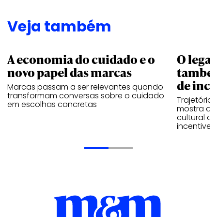
Veja também
A economia do cuidado e o
O legad
novo papel das marcas
também
de ince
Marcas passam a ser relevantes quando
transformam conversas sobre o cuidado
Trajetória
em escolhas concretas
mostra que
cultural 
incentive 