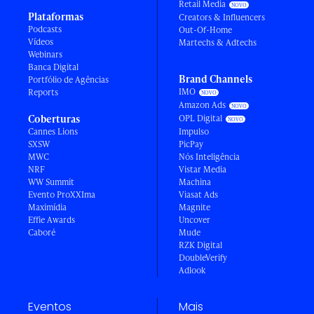
Retail Media
Plataformas
Creators & Influencers
Podcasts
Out-Of-Home
Vídeos
Martechs & Adtechs
Webinars
Banca Digital
Brand Channels
Portfólio de Agências
IMO
Reports
Amazon Ads
Coberturas
OPL Digital
Cannes Lions
Impulso
SXSW
PicPay
MWC
Nós Inteligência
NRF
Vistar Media
WW Summit
Machina
Evento ProXXIma
Viasat Ads
Maximídia
Magnite
Effie Awards
Uncover
Caboré
Mude
RZK Digital
DoubleVerify
Adlook
Eventos
Mais