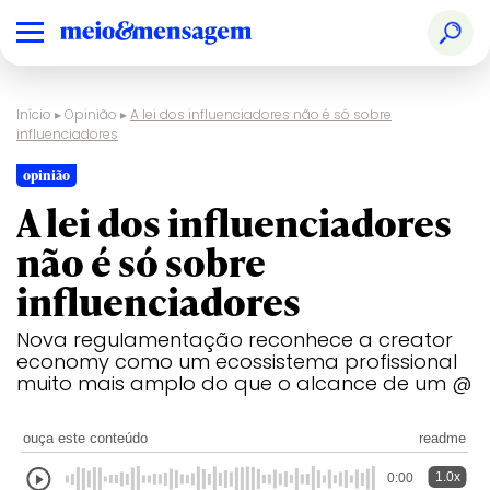
Início
▸
Opinião
▸
A lei dos influenciadores não é só sobre
influenciadores
opinião
A lei dos influenciadores
não é só sobre
influenciadores
Nova regulamentação reconhece a creator
economy como um ecossistema profissional
muito mais amplo do que o alcance de um @
ouça este conteúdo
readme
1.0x
0:00