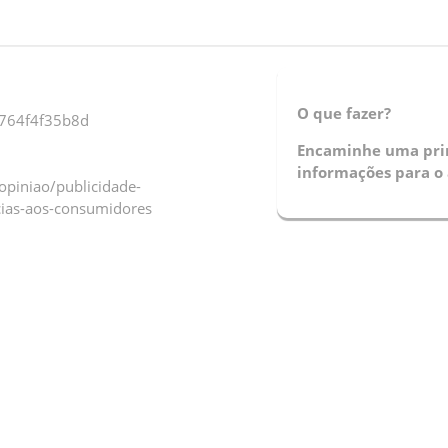
O que fazer?
6764f4f35b8d
Encaminhe uma prin
informações para o 
piniao/publicidade-
cias-aos-consumidores