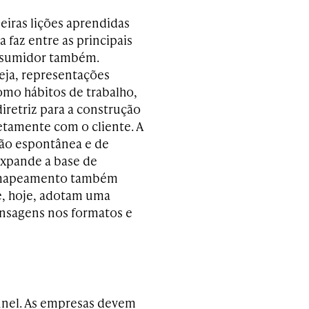
iras lições aprendidas
 faz entre as principais
onsumidor também.
eja, representações
como hábitos de trabalho,
iretriz para a construção
etamente com o cliente. A
ção espontânea e de
xpande a base de
O mapeamento também
e, hoje, adotam uma
ensagens nos formatos e
annel. As empresas devem