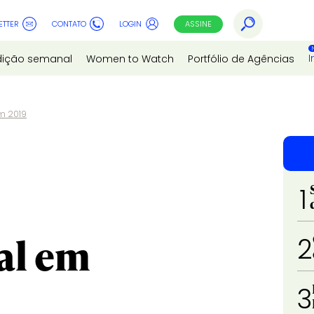
ETTER
CONTATO
LOGIN
ASSINE
I
dição semanal
Women to Watch
Portfólio de Agências
em 2019
1
al em
2
3