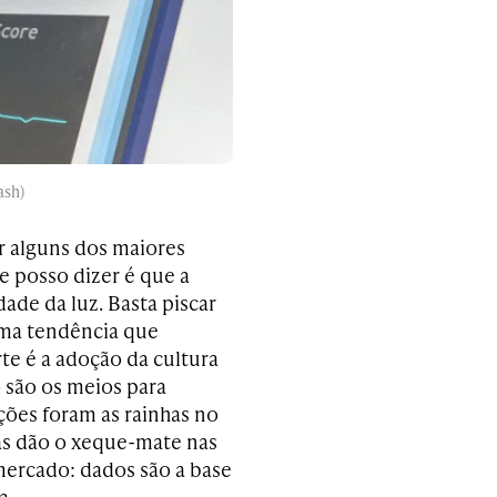
ash)
ar alguns dos maiores
e posso dizer é que a
de da luz. Basta piscar
Uma tendência que
rte é a adoção da cultura
 são os meios para
ções foram as rainhas no
as dão o xeque-mate nas
ercado: dados são a base
a.