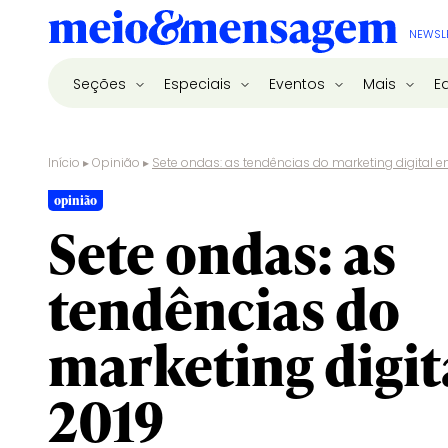
NEWSL
Seções
Especiais
Eventos
Mais
E
Início
▸
Opinião
▸
Sete ondas: as tendências do marketing digital 
opinião
Sete ondas: as
tendências do
marketing digit
2019