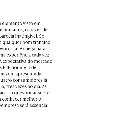
um elemento visto em
ase humanos, capazes de
arecia inatingível. Só
 de qualquer bom trabalho
words, a IA chega para
uma experiência cada vez
 A expectativa do mercado
os P2P por meio de
Amazon, apresentada
quatro consumidores já
, três vezes ao dia. As
sica ou questionar sobre
ra conhecer melhor o
empresa será essencial.