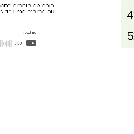
ceita pronta de bolo
4
mas de uma marca ou
5
readme
1.0x
0:00