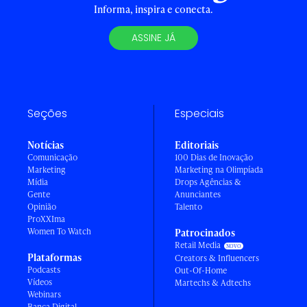
Informa, inspira e conecta.
ASSINE JÁ
Seções
Especiais
Notícias
Editoriais
Comunicação
100 Dias de Inovação
Marketing
Marketing na Olimpíada
Mídia
Drops Agências &
Gente
Anunciantes
Opinião
Talento
ProXXIma
Women To Watch
Patrocinados
Retail Media
Plataformas
Creators & Influencers
Podcasts
Out-Of-Home
Vídeos
Martechs & Adtechs
Webinars
Banca Digital