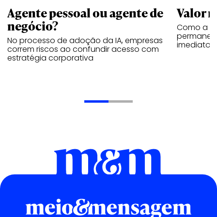
Agente pessoal ou agente de
Valor n
negócio?
Como a vi
permanece
No processo de adoção da IA, empresas
imediatos
correm riscos ao confundir acesso com
estratégia corporativa