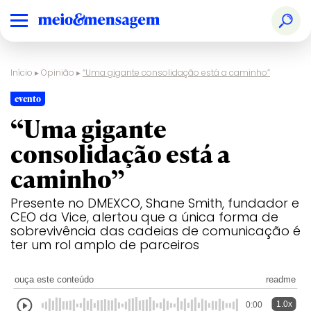
Início
▸
Opinião
▸
“Uma gigante consolidação está a caminho”
evento
“Uma gigante
consolidação está a
caminho”
Presente no DMEXCO, Shane Smith, fundador e
CEO da Vice, alertou que a única forma de
sobrevivência das cadeias de comunicação é
ter um rol amplo de parceiros
ouça este conteúdo
readme
1.0x
0:00