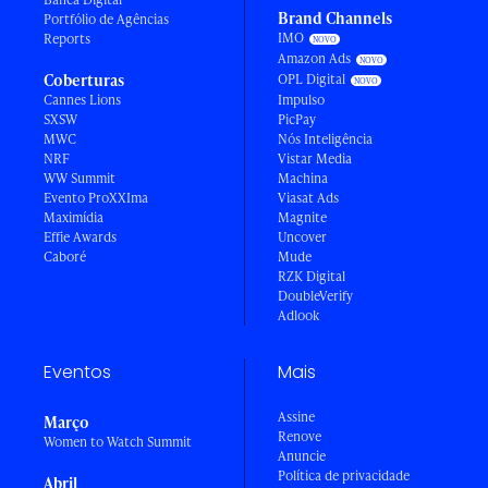
Brand Channels
Portfólio de Agências
IMO
Reports
Amazon Ads
Coberturas
OPL Digital
Cannes Lions
Impulso
SXSW
PicPay
MWC
Nós Inteligência
NRF
Vistar Media
WW Summit
Machina
Evento ProXXIma
Viasat Ads
Maximídia
Magnite
Effie Awards
Uncover
Caboré
Mude
RZK Digital
DoubleVerify
Adlook
Eventos
Mais
Assine
Março
Renove
Women to Watch Summit
Anuncie
Política de privacidade
Abril