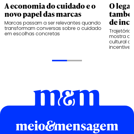
A economia do cuidado e o
O legad
novo papel das marcas
também
de ince
Marcas passam a ser relevantes quando
transformam conversas sobre o cuidado
Trajetória
em escolhas concretas
mostra que
cultural 
incentive 