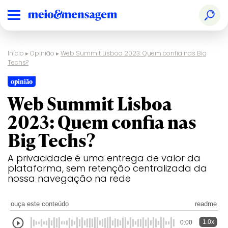
Início
▸
Opinião
▸
Web Summit Lisboa 2023: Quem confia nas Big
Techs?
opinião
Web Summit Lisboa
2023: Quem confia nas
Big Techs?
A privacidade é uma entrega de valor da
plataforma, sem retenção centralizada da
nossa navegação na rede
ouça este conteúdo
readme
1.0x
0:00