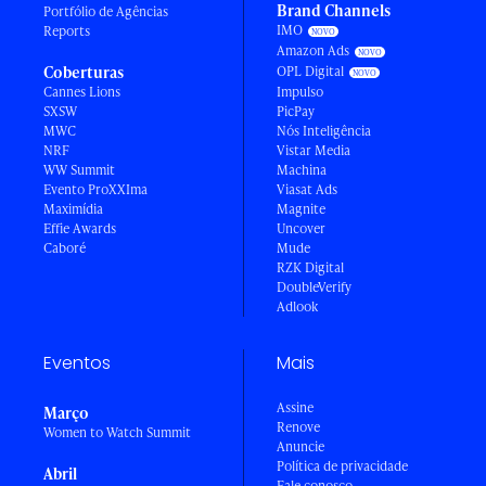
Brand Channels
Portfólio de Agências
IMO
Reports
Amazon Ads
Coberturas
OPL Digital
Cannes Lions
Impulso
SXSW
PicPay
MWC
Nós Inteligência
NRF
Vistar Media
WW Summit
Machina
Evento ProXXIma
Viasat Ads
Maximídia
Magnite
Effie Awards
Uncover
Caboré
Mude
RZK Digital
DoubleVerify
Adlook
Eventos
Mais
Assine
Março
Renove
Women to Watch Summit
Anuncie
Política de privacidade
Abril
Fale conosco