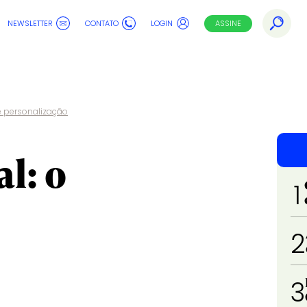
NEWSLETTER
CONTATO
LOGIN
ASSINE
 e personalização
l: o
1
2
3