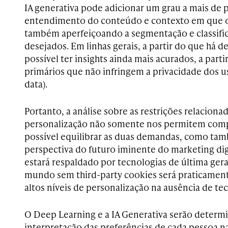
IA generativa pode adicionar um grau a mais de 
entendimento do conteúdo e contexto em que o 
também aperfeiçoando a segmentação e classifi
desejados. Em linhas gerais, a partir do que há d
possível ter insights ainda mais acurados, a parti
primários que não infringem a privacidade dos usu
data).
Portanto, a análise sobre as restrições relaciona
personalização não somente nos permitem comp
possível equilibrar as duas demandas, como t
perspectiva do futuro iminente do marketing dig
estará respaldado por tecnologias de última geraç
mundo sem third-party cookies será praticament
altos níveis de personalização na ausência de te
O Deep Learning e a IA Generativa serão determi
interpretação das preferências de cada pessoa n