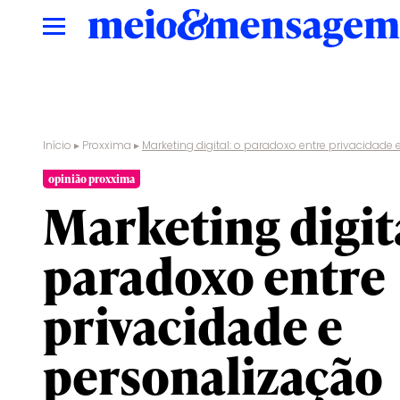
Início
▸
Proxxima
▸
Marketing digital: o paradoxo entre privacidade
opinião proxxima
Marketing digita
paradoxo entre
privacidade e
personalização