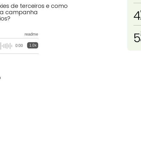
kies de terceiros e como
4
uma campanha
ios?
5
readme
1.0x
0:00
m