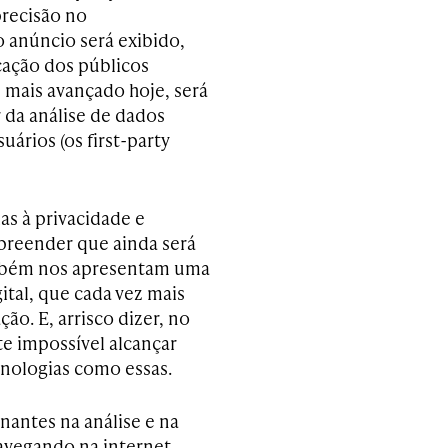
precisão no
anúncio será exibido,
cação dos públicos
e mais avançado hoje, será
r da análise de dados
ários (os first-party
das à privacidade e
reender que ainda será
ambém nos apresentam uma
ital, que cada vez mais
ão. E, arrisco dizer, no
e impossível alcançar
cnologias como essas.
nantes na análise e na
avegando na internet,