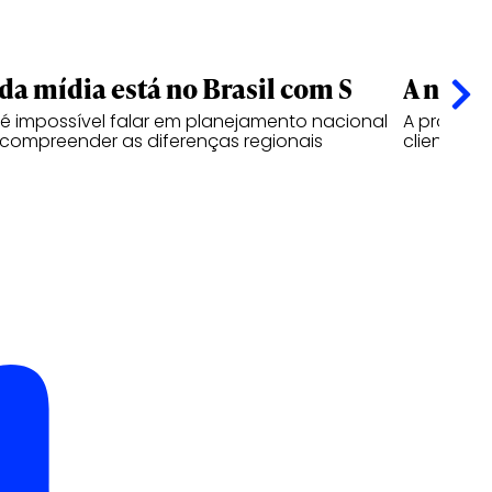
 da mídia está no Brasil com S
A nova
 é impossível falar em planejamento nacional
A próxima
compreender as diferenças regionais
clientes, 