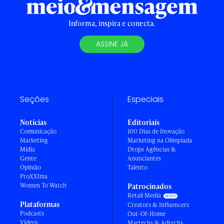
Informa, inspira e conecta.
ASSINE JÁ
Seções
Especiais
Notícias
Editoriais
Comunicação
100 Dias de Inovação
Marketing
Marketing na Olimpíada
Mídia
Drops Agências &
Gente
Anunciantes
Opinião
Talento
ProXXIma
Women To Watch
Patrocinados
Retail Media
Plataformas
Creators & Influencers
Podcasts
Out-Of-Home
Vídeos
Martechs & Adtechs