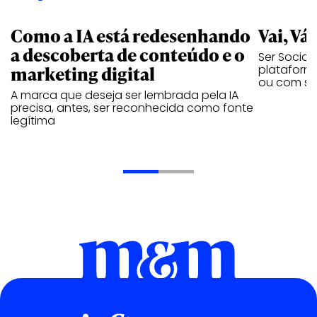
Como a IA está redesenhando
Vai, Vá
a descoberta de conteúdo e o
Ser Social
marketing digital
plataforma
ou com se
A marca que deseja ser lembrada pela IA
precisa, antes, ser reconhecida como fonte
legítima