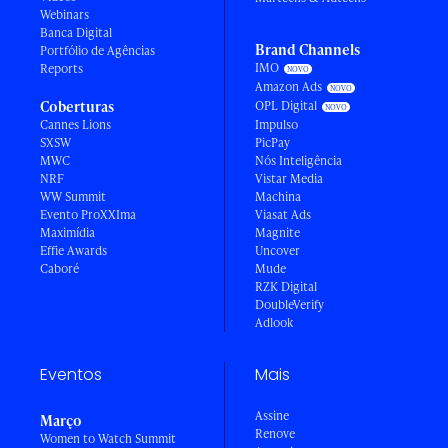
Webinars
Banca Digital
Brand Channels
Portfólio de Agências
IMO
Reports
Amazon Ads
Coberturas
OPL Digital
Cannes Lions
Impulso
SXSW
PicPay
MWC
Nós Inteligência
NRF
Vistar Media
WW Summit
Machina
Evento ProXXIma
Viasat Ads
Maximídia
Magnite
Effie Awards
Uncover
Caboré
Mude
RZK Digital
DoubleVerify
Adlook
Eventos
Mais
Assine
Março
Renove
Women to Watch Summit