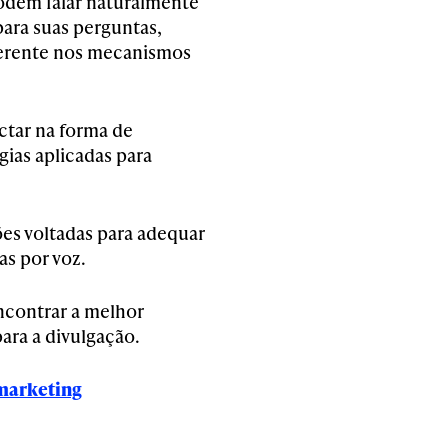
odem falar naturalmente
para suas perguntas,
ferente nos mecanismos
ctar na forma de
gias aplicadas para
es voltadas para adequar
as por voz.
ncontrar a melhor
para a divulgação.
 marketing