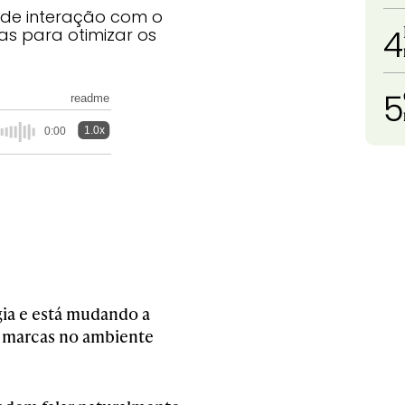
 de interação com o
4
das para otimizar os
5
readme
1.0x
0:00
gia e está mudando a
 marcas no ambiente