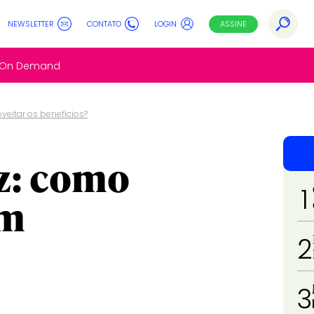
NEWSLETTER
CONTATO
LOGIN
ASSINE
s On Demand
eitar os benefícios?
z: como
1
em
2
3