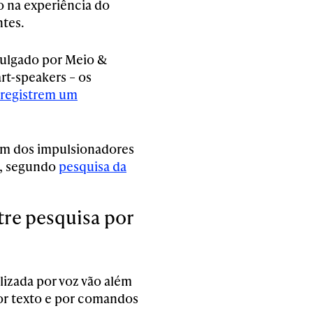
o na experiência do
ntes.
vulgado por Meio &
rt-speakers – os
registrem um
um dos impulsionadores
s, segundo
pesquisa da
tre pesquisa por
alizada por voz vão além
or texto e por comandos