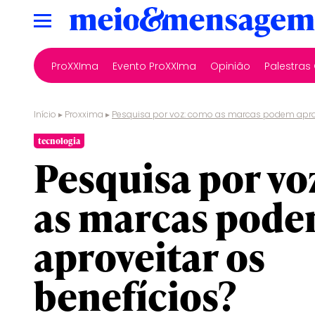
ProXXIma
Evento ProXXIma
Opinião
Palestra
Início
▸
Proxxima
▸
Pesquisa por voz: como as marcas podem aprov
tecnologia
Pesquisa por vo
as marcas pod
aproveitar os
benefícios?