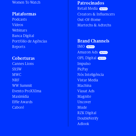
Women To Watch
Patrocinados
Retail Media
Plataformas
Creators & Influencers
Podcasts
Out-Of-Home
Vídeos
Martechs & Adtechs
Webinars
Banca Digital
Brand Channels
Portfólio de Agências
IMO
Reports
Amazon Ads
Coberturas
OPL Digital
Cannes Lions
Impulso
SXSW
PicPay
MWC
Nós Inteligência
NRF
Vistar Media
WW Summit
Machina
Evento ProXXIma
Viasat Ads
Maximídia
Magnite
Effie Awards
Uncover
Caboré
Mude
RZK Digital
DoubleVerify
Adlook