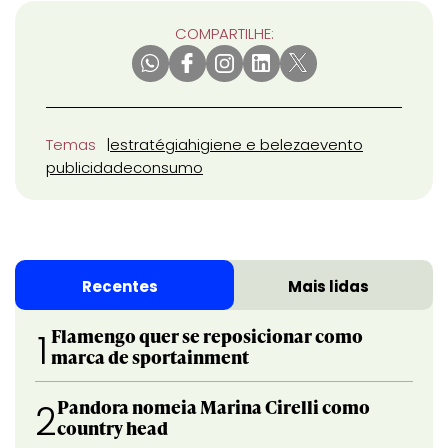
COMPARTILHE:
Temas
estratégia
higiene e beleza
evento
publicidade
consumo
Recentes
Mais lidas
Flamengo quer se reposicionar como
1
marca de sportainment
Pandora nomeia Marina Cirelli como
2
country head