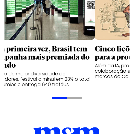
la primeira vez, Brasil tem
Cinco liçõ
mpanha mais premiada do
para a prod
undo
Além da IA, prod
colaboração e 
ano de maior diversidade de
marcas do Cann
edores, festival diminui em 23% o total
rêmios e entrega 640 troféus