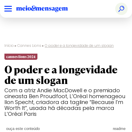
Início
▸
Cannes Lions
▸
O poder e a longevidade de um slogan
Audio & Radio
Ranking
Design
Creative
Glass
Film
Print &
Pharma
cannes lions 2024
Nacional
Effectiveness
Publishing
O poder e a longevidade
Brand
Prêmios
Digital Craft
Creative
Health &
Film Craft
Social &
PR
de um slogan
Experience &
Especiais
Strategy
Wellness
Creator
Activation
Audio & Radio
Design
Glass
Print &
Com a atriz Andie MacDowell e o premiado
Creative B2B
Direct
Industry
Sustainable
Publishing
cineasta Ben Proudfoot, L’Oréal homenageou
Craft
Development
Brand
Digital Craft
Health &
Social &
Ilon Specht, criadora da tagline “Because I’m
Goals
Experience &
Wellness
Creator
Worth It”, usada há décadas pela marca
Creative Brand
Activation
Entertainment
Innovation
Titanium
L’Oréal Paris
Creative
Creative B2B
Entertainment
Direct
Luxury
Industry
Sustainable
Business
for Gaming
Craft
Development
ouça este conteúdo
readme