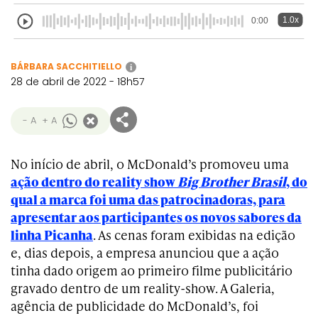
1.0x
0:00
BÁRBARA SACCHITIELLO
i
28 de abril de 2022 - 18h57
- A
+ A
No início de abril, o McDonald’s promoveu uma
ação dentro do reality show
Big Brother Brasil
, do
qual a marca foi uma das patrocinadoras, para
apresentar aos participantes os novos sabores da
linha Picanha
. As cenas foram exibidas na edição
e, dias depois, a empresa anunciou que a ação
tinha dado origem ao primeiro filme publicitário
gravado dentro de um reality-show. A Galeria,
agência de publicidade do McDonald’s, foi