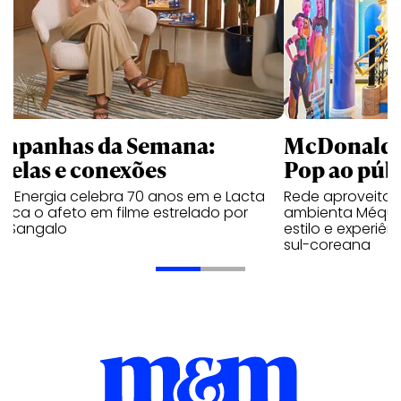
mpanhas da Semana:
McDonald’s 
trelas e conexões
Pop ao públ
a Energia celebra 70 anos em e Lacta
Rede aproveita
aca o afeto em filme estrelado por
ambienta Méqui 
te Sangalo
estilo e experiên
sul-coreana