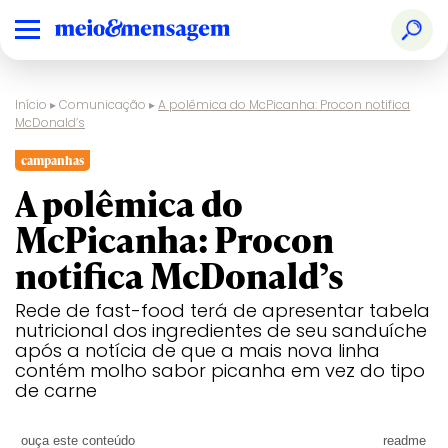
Início
▸
Comunicação
▸
A polêmica do McPicanha: Procon notifica
McDonald’s
campanhas
A polêmica do
McPicanha: Procon
notifica McDonald’s
Rede de fast-food terá de apresentar tabela
nutricional dos ingredientes de seu sanduíche
após a notícia de que a mais nova linha
contém molho sabor picanha em vez do tipo
de carne
ouça este conteúdo
readme