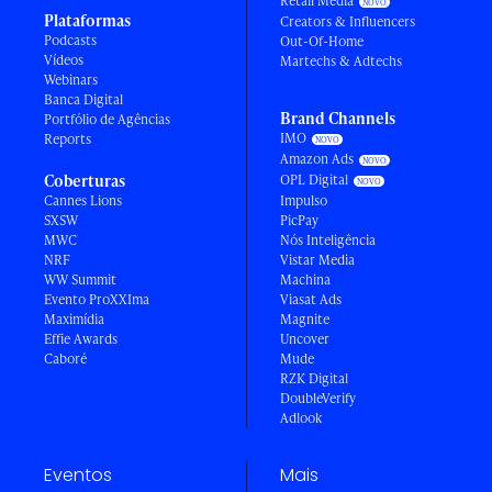
Retail Media
Plataformas
Creators & Influencers
Podcasts
Out-Of-Home
Vídeos
Martechs & Adtechs
Webinars
Banca Digital
Brand Channels
Portfólio de Agências
IMO
Reports
Amazon Ads
Coberturas
OPL Digital
Cannes Lions
Impulso
SXSW
PicPay
MWC
Nós Inteligência
NRF
Vistar Media
WW Summit
Machina
Evento ProXXIma
Viasat Ads
Maximídia
Magnite
Effie Awards
Uncover
Caboré
Mude
RZK Digital
DoubleVerify
Adlook
Eventos
Mais