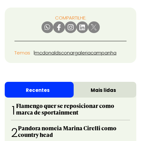
COMPARTILHE:
Temas
mcdonalds
conar
galeria
campanha
Recentes
Mais lidas
Flamengo quer se reposicionar como
1
marca de sportainment
Pandora nomeia Marina Cirelli como
2
country head