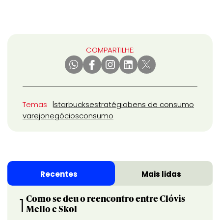
COMPARTILHE:
Temas
starbucks
estratégia
bens de consumo
varejo
negócios
consumo
Recentes
Mais lidas
Como se deu o reencontro entre Clóvis
1
Mello e Skol