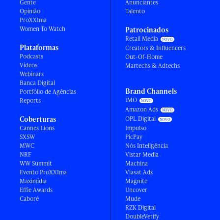
Gente
Anunciantes
Opinião
Talento
ProXXIma
Women To Watch
Patrocinados
Retail Media
Plataformas
Creators & Influencers
Podcasts
Out-Of-Home
Vídeos
Martechs & Adtechs
Webinars
Banca Digital
Brand Channels
Portfólio de Agências
IMO
Reports
Amazon Ads
Coberturas
OPL Digital
Cannes Lions
Impulso
SXSW
PicPay
MWC
Nós Inteligência
NRF
Vistar Media
WW Summit
Machina
Evento ProXXIma
Viasat Ads
Maximídia
Magnite
Effie Awards
Uncover
Caboré
Mude
RZK Digital
DoubleVerify