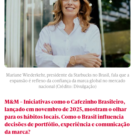
Mariane Wiederkehr, presidente da Starbucks no Brasil, fala que a
expansão é reflexo da confiança da marca global no mercado
nacional (Crédito: Divulgação)
M&M – Iniciativas como o Cafezinho Brasileiro,
lançado em novembro de 2025, mostram o olhar
para os hábitos locais. Como o Brasil influencia
decisões de portfólio, experiência e comunicação
da marca?