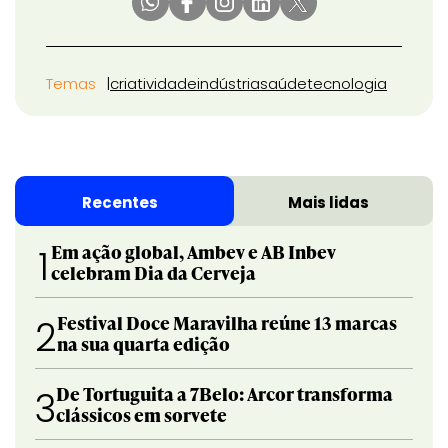
Temas
criatividade
indústria
saúde
tecnologia
Recentes
Mais lidas
Em ação global, Ambev e AB Inbev
1
celebram Dia da Cerveja
Festival Doce Maravilha reúne 13 marcas
2
na sua quarta edição
De Tortuguita a 7Belo: Arcor transforma
3
clássicos em sorvete