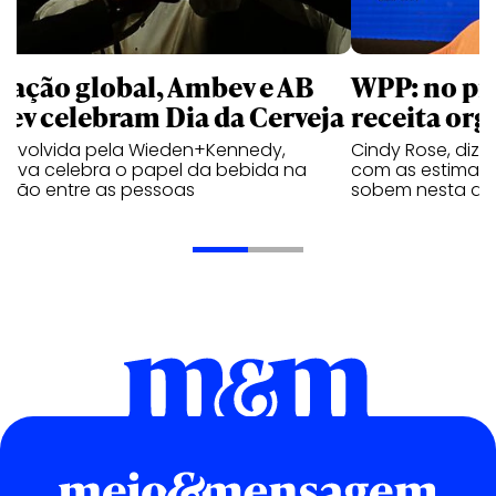
 ação global, Ambev e AB
WPP: no pr
bev celebram Dia da Cerveja
receita org
envolvida pela Wieden+Kennedy,
Cindy Rose, diz 
iativa celebra o papel da bebida na
com as estimati
exão entre as pessoas
sobem nesta qui