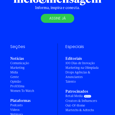
Informa, inspira e conecta.
ASSINE JÁ
Seções
Especiais
Notícias
Editoriais
Comunicação
100 Dias de Inovação
Marketing
Marketing na Olimpíada
Mídia
Drops Agências &
Gente
Anunciantes
Opinião
Talento
ProXXIma
Women To Watch
Patrocinados
Retail Media
Plataformas
Creators & Influencers
Podcasts
Out-Of-Home
Vídeos
Martechs & Adtechs
Webinars