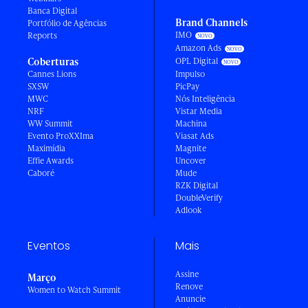
Banca Digital
Brand Channels
Portfólio de Agências
IMO
Reports
Amazon Ads
Coberturas
OPL Digital
Cannes Lions
Impulso
SXSW
PicPay
MWC
Nós Inteligência
NRF
Vistar Media
WW Summit
Machina
Evento ProXXIma
Viasat Ads
Maximídia
Magnite
Effie Awards
Uncover
Caboré
Mude
RZK Digital
DoubleVerify
Adlook
Eventos
Mais
Assine
Março
Renove
Women to Watch Summit
Anuncie