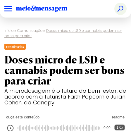
Início
▸
Comunicação
▸
Doses micro de LSD e cannabis podem ser
bons para criar
tendências
Doses micro de LSD e
cannabis podem ser bons
para criar
A microdosagem é o futuro do bem-estar, de
acordo com a futurista Faith Popcorn e Julian
Cohen, da Canopy
ouça este conteúdo
readme
1.0x
0:00