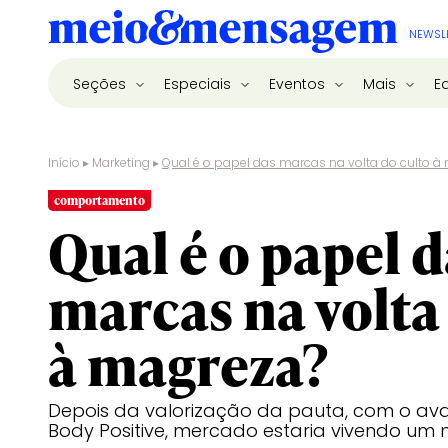
NEWSL
Seções
Especiais
Eventos
Mais
E
Início
▸
Marketing
▸
Qual é o papel das marcas na volta do culto à
comportamento
Qual é o papel d
marcas na volta
à magreza?
Depois da valorização da pauta, com o a
Body Positive, mercado estaria vivendo u