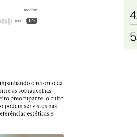
4
readme
1.0x
0:00
5
companhando o retorno da
Entre as sobrancelhas
ceito preocupante: o culto
o podem ser vistos nas
eferências estéticas e