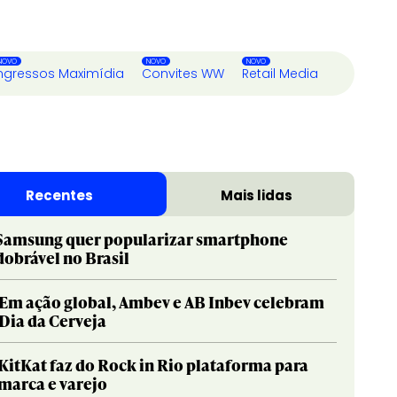
ngressos Maximídia
Convites WW
Retail Media
Recentes
Mais lidas
Samsung quer popularizar smartphone
dobrável no Brasil
Em ação global, Ambev e AB Inbev celebram
Dia da Cerveja
KitKat faz do Rock in Rio plataforma para
marca e varejo