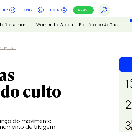
ETTER
CONTATO
LOGIN
ASSINE
I
dição semanal
Women to Watch
Portfólio de Agências
 magreza?
as
1
 do culto
2
vanço do movimento
3
m momento de triagem