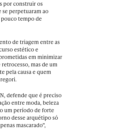
s por construir os
 se perpetuaram ao
ra pouco tempo de
nto de triagem entre as
urso estético e
mprometidas em minimizar
e retrocesso, mas de um
nte pela causa e quem
regori.
SN, defende que é preciso
iação entre moda, beleza
o um período de forte
orno desse arquétipo só
 apenas mascarado”,