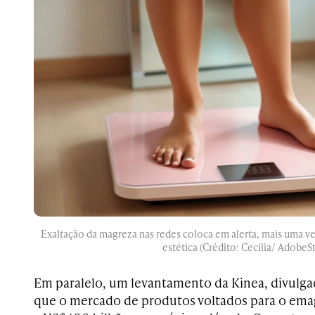
Exaltação da magreza nas redes coloca em alerta, mais uma ve
estética (Crédito: Cecilia/ AdobeS
Em paralelo, um levantamento da Kinea, divulgad
que o mercado de produtos voltados para o em