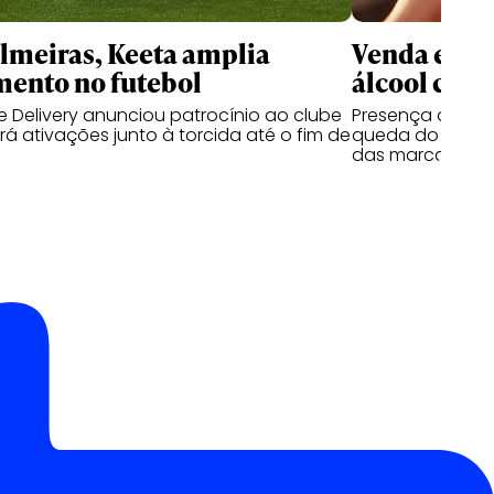
meiras, Keeta amplia
Venda e co
mento no futebol
álcool cres
 Delivery anunciou patrocínio ao clube
Presença de beb
á ativações junto à torcida até o fim de
queda do segmen
das marcas