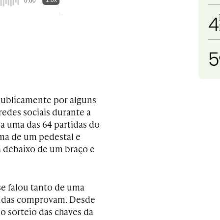
1.0x
0:00
4
5
 publicamente por alguns
edes sociais durante a
a uma das 64 partidas do
ma de um pedestal e
la debaixo de um braço e
se falou tanto de uma
vendas comprovam. Desde
 sorteio das chaves da