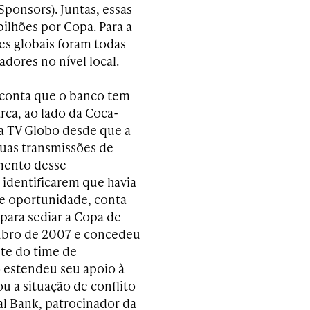
Sponsors). Juntas, essas
lhões por Copa. Para a
es globais foram todas
adores no nível local.
 conta que o banco tem
arca, ao lado da Coca-
da TV Globo desde que a
suas transmissões de
imento desse
identificarem que havia
de oportunidade, conta
 para sediar a Copa de
utubro de 2007 e concedeu
nte do time de
o estendeu seu apoio à
ou a situação de conflito
nal Bank, patrocinador da