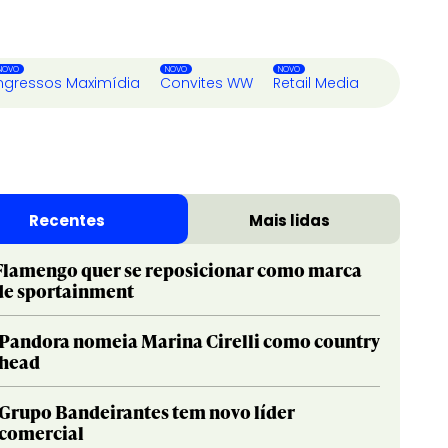
ngressos Maximídia
Convites WW
Retail Media
Recentes
Mais lidas
Flamengo quer se reposicionar como marca
de sportainment
Pandora nomeia Marina Cirelli como country
head
Grupo Bandeirantes tem novo líder
comercial