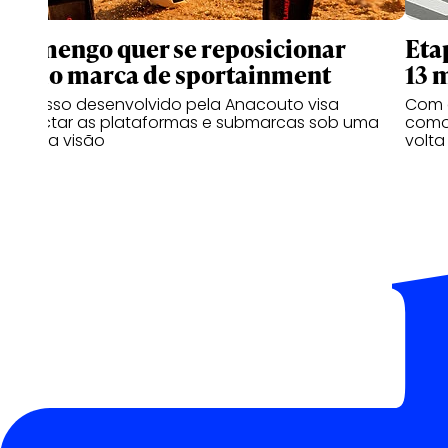
Flamengo quer se reposicionar
Eta
como marca de sportainment
13 
Processo desenvolvido pela Anacouto visa
Com 
conectar as plataformas e submarcas sob uma
como 
mesma visão
volta