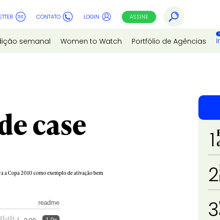
ETTER
CONTATO
LOGIN
ASSINE
I
dição semanal
Women to Watch
Portfólio de Agências
nde case
1
2
 para a Copa 2010 como exemplo de ativação bem
3
readme