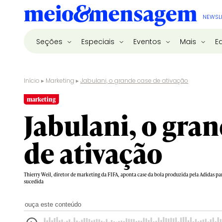
NEWSL
Seções
Especiais
Eventos
Mais
E
Início
▸
Marketing
▸
Jabulani, o grande case de ativação
marketing
Jabulani, o gra
de ativação
Thierry Weil, diretor de marketing da FIFA, aponta case da bola produzida pela Adidas
sucedida
ouça este conteúdo