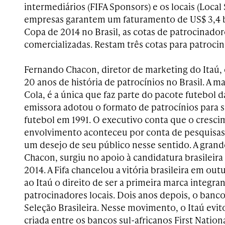
intermediários (FIFA Sponsors) e os locais (Local 
empresas garantem um faturamento de US$ 3,4 bi
Copa de 2014 no Brasil, as cotas de patrocinador
comercializadas. Restam três cotas para patrocin
Fernando Chacon, diretor de marketing do Itaú,
20 anos de história de patrocínios no Brasil. A m
Cola, é a única que faz parte do pacote futebol 
emissora adotou o formato de patrocínios para 
futebol em 1991. O executivo conta que o cresc
envolvimento aconteceu por conta de pesquisas 
um desejo de seu público nesse sentido. A gran
Chacon, surgiu no apoio à candidatura brasileira
2014. A Fifa chancelou a vitória brasileira em o
ao Itaú o direito de ser a primeira marca integra
patrocinadores locais. Dois anos depois, o banc
Seleção Brasileira. Nesse movimento, o Itaú evit
criada entre os bancos sul-africanos First Natio