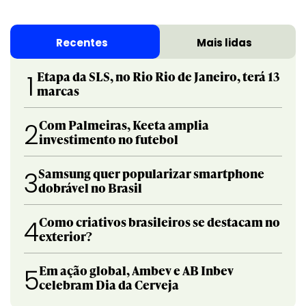
Recentes
Mais lidas
Etapa da SLS, no Rio Rio de Janeiro, terá 13
1
marcas
Com Palmeiras, Keeta amplia
2
investimento no futebol
Samsung quer popularizar smartphone
3
dobrável no Brasil
Como criativos brasileiros se destacam no
4
exterior?
Em ação global, Ambev e AB Inbev
5
celebram Dia da Cerveja