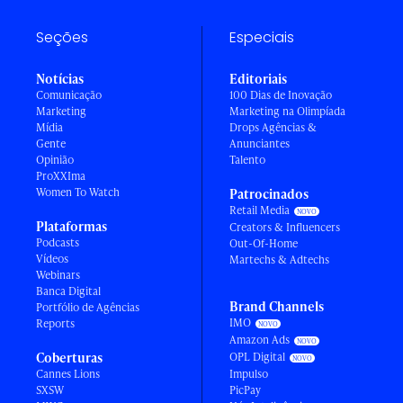
Seções
Especiais
Notícias
Editoriais
Comunicação
100 Dias de Inovação
Marketing
Marketing na Olimpíada
Mídia
Drops Agências &
Gente
Anunciantes
Opinião
Talento
ProXXIma
Women To Watch
Patrocinados
Retail Media
Plataformas
Creators & Influencers
Podcasts
Out-Of-Home
Vídeos
Martechs & Adtechs
Webinars
Banca Digital
Brand Channels
Portfólio de Agências
IMO
Reports
Amazon Ads
Coberturas
OPL Digital
Cannes Lions
Impulso
SXSW
PicPay