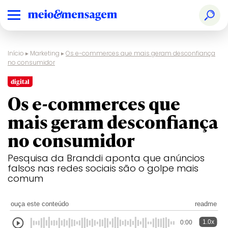
Início
▸
Marketing
▸
Os e-commerces que mais geram desconfiança
no consumidor
digital
Os e-commerces que
mais geram desconfiança
no consumidor
Pesquisa da Branddi aponta que anúncios
falsos nas redes sociais são o golpe mais
comum
ouça este conteúdo
readme
1.0x
0:00