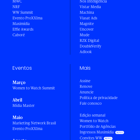
MWC
Nós Inteligência
NRF
Vistar Media
WW Summit
Machina
Evento ProXXIma
Viasat Ads
Maximídia
Magnite
Effie Awards
Uncover
Caboré
Mude
RZK Digital
DoubleVerify
Adlook
Eventos
Mais
Assine
Março
Renove
Women to Watch Summit
Anuncie
Política de privacidade
Abril
Fale conosco
Mídia Master
Edição semanal
Maio
Women to Watch
Marketing Network Brasil
Portfólio de Agências
Evento ProXXIma
Ingressos Maximídia
Convites WW