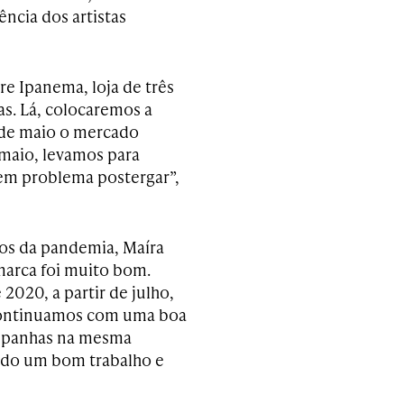
ência dos artistas
e Ipanema, loja de três
s. Lá, colocaremos a
s de maio o mercado
e maio, levamos para
em problema postergar”,
ços da pandemia, Maíra
 marca foi muito bom.
020, a partir de julho,
 “Continuamos com uma boa
ampanhas na mesma
ndo um bom trabalho e