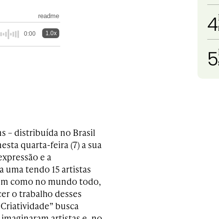
4
readme
1.0x
0:00
5
 – distribuída no Brasil
sta quarta-feira (7) a sua
expressão e a
a uma tendo 15 artistas
sim como no mundo todo,
cer o trabalho desses
 Criatividade” busca
 imaginaram artistas e, no