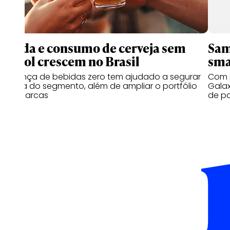
Venda e consumo de cerveja sem
Sam
álcool crescem no Brasil
sma
Presença de bebidas zero tem ajudado a segurar
Com p
queda do segmento, além de ampliar o portfólio
Galax
das marcas
de p