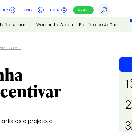
ETTER
CONTATO
LOGIN
ASSINE
I
dição semanal
Women to Watch
Portfólio de Agências
criatividade
nha
1
centivar
2
rtistas e projeto, a
3