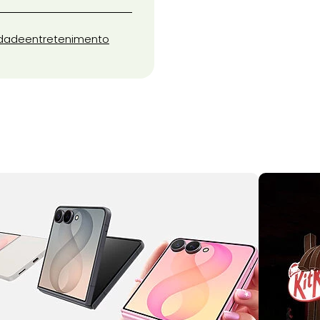
idade
entretenimento