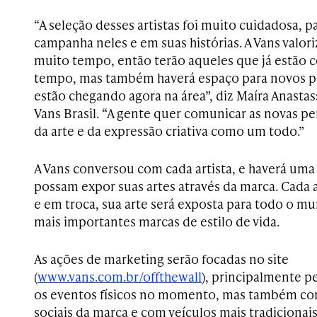
“A seleção desses artistas foi muito cuidadosa, 
campanha neles e em suas histórias. A Vans valor
muito tempo, então terão aqueles que já estão 
tempo, mas também haverá espaço para novos pr
estão chegando agora na área”, diz Maíra Anasta
Vans Brasil. “A gente quer comunicar as novas 
da arte e da expressão criativa como um todo.”
A Vans conversou com cada artista, e haverá uma
possam expor suas artes através da marca. Cada 
e em troca, sua arte será exposta para todo o m
mais importantes marcas de estilo de vida.
As ações de marketing serão focadas no site
(
www.vans.com.br/offthewall
), principalmente p
os eventos físicos no momento, mas também co
sociais da marca e com veículos mais tradicionai