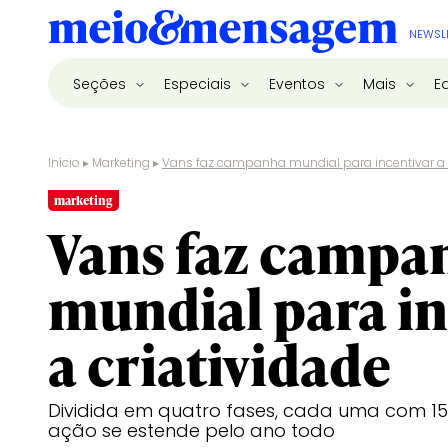
NEWSL
Seções
Especiais
Eventos
Mais
E
Início
▸
Marketing
▸
Vans faz campanha mundial para incentivar a 
marketing
Vans faz campa
mundial para in
a criatividade
Dividida em quatro fases, cada uma com 15 a
ação se estende pelo ano todo