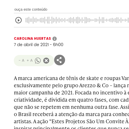
ouça este conteúdo
CAROLINA HUERTAS
i
7 de abril de 2021 - 6h00
- A
+ A
A marca americana de tênis de skate e roupas Vans
exclusivamente pelo grupo Arezzo & Co – lança ne
maior campanha de 2021. Focada no incentivo à 
criatividade, é dividida em quatro fases, com cad
que não se repetem em nenhuma outra fase. As
o Brasil receberá a atenção da marca para conhe
artistas. A ação “Estes Projetos São Um Convite À
inspirar principalmente os clientes que nunca se