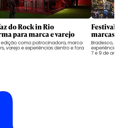
faz do Rock in Rio
Festival Do
rma para marca e varejo
marcas na s
a edição como patrocinadora, marca
Bradesco, Coron
s, varejo e experiências dentro e fora
experiências ao 
7 e 9 de agosto