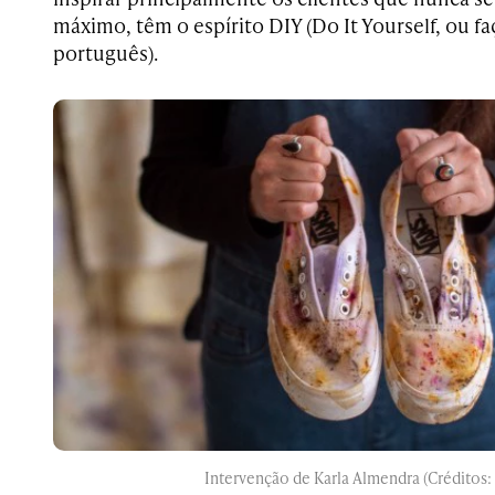
máximo, têm o espírito DIY (Do It Yourself, ou 
português).
Intervenção de Karla Almendra (Créditos: