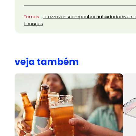
Temas
arezzo
vans
campanha
criatividade
divers
finanças
veja também