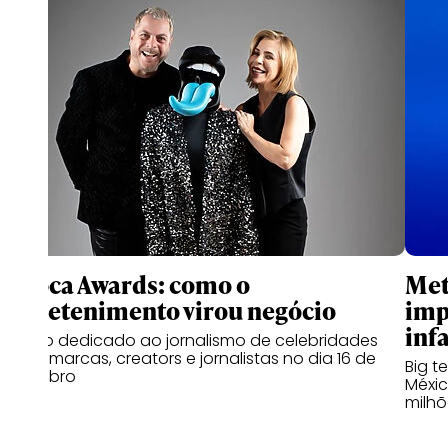
Fofoca Awards: como o
Met
entretenimento virou negócio
imp
infa
Evento dedicado ao jornalismo de celebridades
reúne marcas, creators e jornalistas no dia 16 de
Big t
setembro
Méxic
milhõ