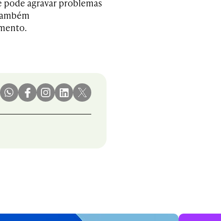
e pode agravar problemas
 também
mento.