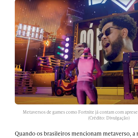
Metaversos de games como Fortnite já contam com apresent
(Crédito: Divulgação)
Quando os brasileiros mencionam metaverso, a m