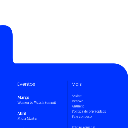
Eventos
Mais
Assine
Março
Renove
Women to Watch Summit
Anuncie
a
Política de privacidade
Abril
Fale conosco
Mídia Master
Edição semanal