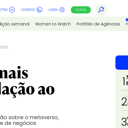
ETTER
CONTATO
LOGIN
ASSINE
I
dição semanal
Women to Watch
Portfólio de Agências
verso
mais
1
lação ao
2
ão sobre o metaverso,
3
e de negócios