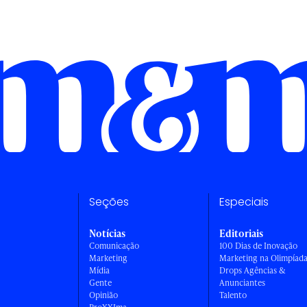
Seções
Especiais
Notícias
Editoriais
Comunicação
100 Dias de Inovação
Marketing
Marketing na Olimpíad
Mídia
Drops Agências &
Gente
Anunciantes
Opinião
Talento