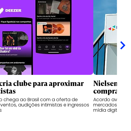
cria clube para aproximar
Nielsen for
tistas
compra da 
b chega ao Brasil com a oferta de
Acordo avaliado
ventos, audições intimistas e ingressos
mercados e apr
s
mídia digital