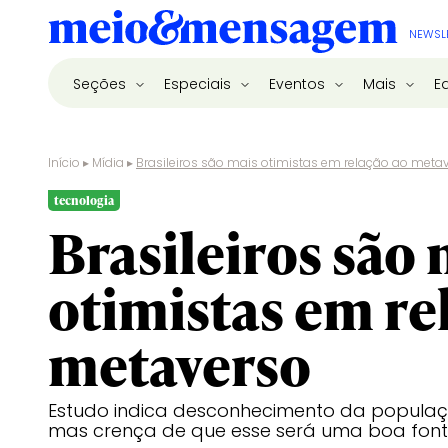
NEWSL
Seções
Especiais
Eventos
Mais
E
Início
▸
Mídia
▸
Brasileiros são mais otimistas em relação ao meta
tecnologia
Brasileiros são 
otimistas em re
metaverso
Estudo indica desconhecimento da populaç
mas crença de que esse será uma boa font