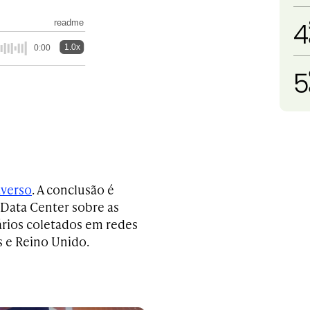
4
readme
1.0x
0:00
5
verso
. A conclusão é
 Data Center sobre as
rios coletados em redes
s e Reino Unido.