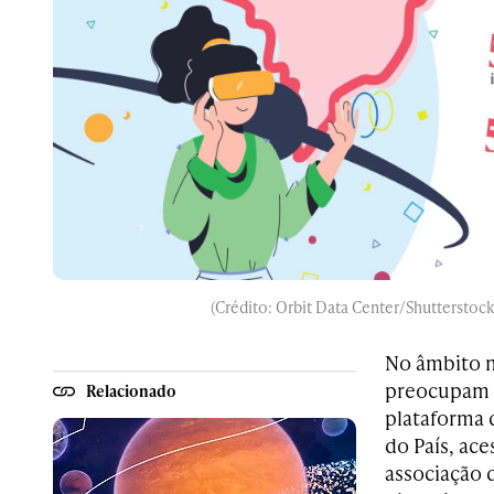
(Crédito: Orbit Data Center/Shuttersto
No âmbito n
preocupam c
Relacionado
plataforma d
do País, ace
associação