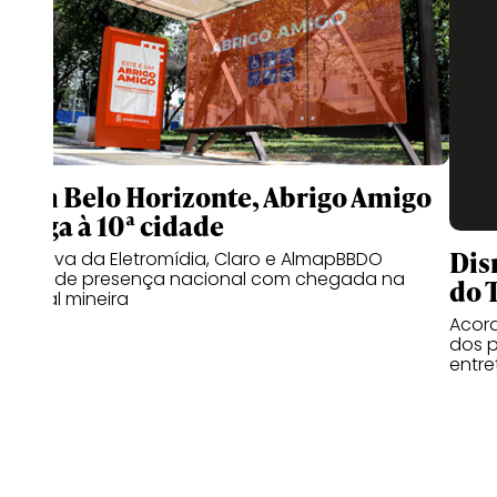
Com Belo Horizonte, Abrigo Amigo
chega à 10ª cidade
Dis
Iniciativa da Eletromídia, Claro e AlmapBBDO
expande presença nacional com chegada na
do 
capital mineira
Acord
dos p
entr