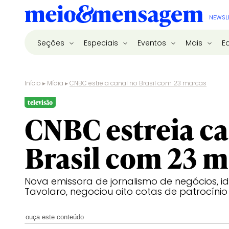
NEWSL
Seções
Especiais
Eventos
Mais
E
Início
▸
Mídia
▸
CNBC estreia canal no Brasil com 23 marcas
televisão
CNBC estreia ca
Brasil com 23 m
Nova emissora de jornalismo de negócios, i
Tavolaro, negociou oito cotas de patrocínio
ouça este conteúdo