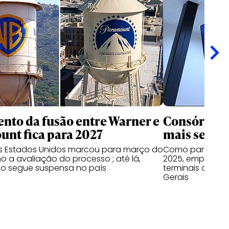
nto da fusão entre Warner e
Consórcio 
nt fica para 2027
mais seis a
os Estados Unidos marcou para março do
Como parte do 
o a avaliação do processo ; até lá,
2025, empresas
o segue suspensa no país
terminais do Par
Gerais