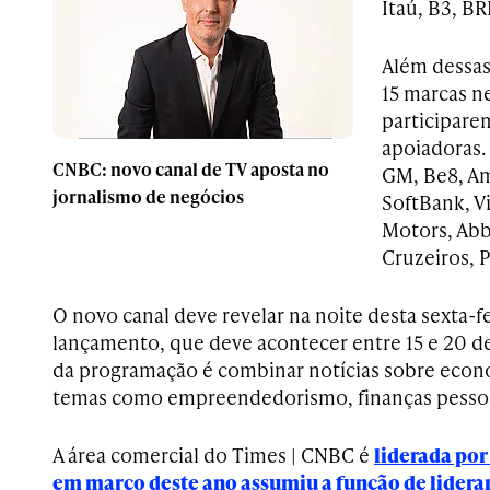
Itaú, B3, BR
Além dessas
15 marcas n
participare
apoiadoras. 
CNBC: novo canal de TV aposta no
GM, Be8, Am
jornalismo de negócios
SoftBank, V
Motors, Abb
Cruzeiros, P
O novo canal deve revelar na noite desta sexta-fe
lançamento, que deve acontecer entre 15 e 20 d
da programação é combinar notícias sobre eco
temas como empreendedorismo, finanças pessoais
A área comercial do Times | CNBC é
liderada por
em março deste ano assumiu a função de liderar