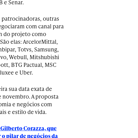
B e Senar.
 patrocinadoras, outras
egociaram com canal para
m do projeto como
São elas: ArcelorMittal,
bipar, Totvs, Samsung,
ivo, Webull, Mitshubishi
ott, BTG Pactual, MSC
luxee e Uber.
ira sua data exata de
e novembro. A proposta
nomia e negócios com
 e estilo de vida.
 Gilberto Corazza, que
 o pilar de negócios da