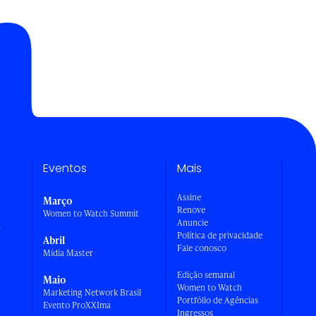
Eventos
Mais
Assine
Março
Renove
Women to Watch Summit
Anuncie
a
Política de privacidade
Abril
Fale conosco
Mídia Master
Edição semanal
Maio
Women to Watch
Marketing Network Brasil
Portfólio de Agências
Evento ProXXIma
Ingressos