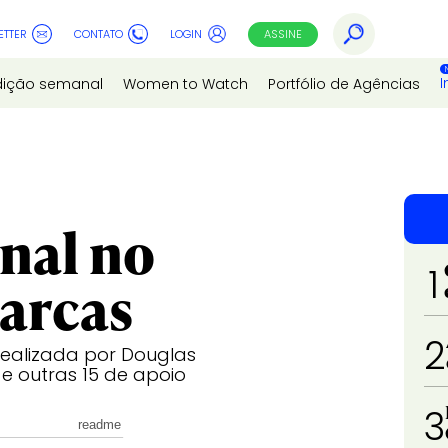
ETTER
CONTATO
LOGIN
ASSINE
I
dição semanal
Women to Watch
Portfólio de Agências
nal no
1
arcas
2
dealizada por Douglas
 e outras 15 de apoio
3
readme