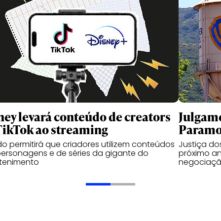
ney levará conteúdo de creators
Julgame
TikTok ao streaming
Paramou
o permitirá que criadores utilizem conteúdos
Justiça d
ersonagens e de séries da gigante do
próximo an
etenimento
negociaçã