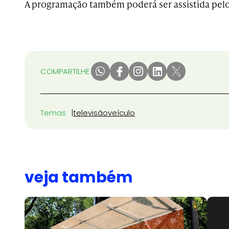
A programação também poderá ser assistida pel
COMPARTILHE:
Temas
televisão
veículo
veja também