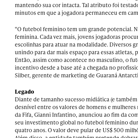
mantendo sua cor intacta. Tal atributo foi testad
minutos em que a jogadora permaneceu em cam
“O futebol feminino tem um grande potencial. N
feminina. Cada vez mais, jovens jogadoras proc
escolinhas para atuar na modalidade. Diversos 
unindo para dar mais espaço para essas atletas, p
Então, assim como acontece no masculino, o fut
incentivo desde a base até a chegada no profissio
Silber, gerente de marketing de Guaraná Antarcti
Legado
Diante de tamanho sucesso midiática (e também a
desnível entre os valores de homens e mulheres 
da Fifa, Gianni Infantino, anunciou ao fim da c
seu investimento global no futebol feminino dur
quatro anos. O valor deve pular de US$ 500 milhõ
Além disso, a entidade também pretende dobrar o