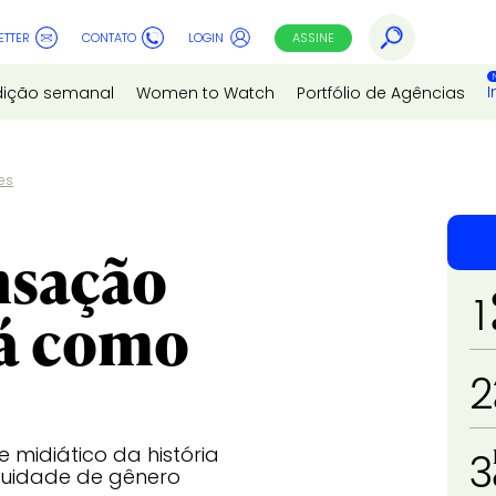
ETTER
CONTATO
LOGIN
ASSINE
I
dição semanal
Women to Watch
Portfólio de Agências
es
nsação
1
rá como
2
midiático da história
3
equidade de gênero