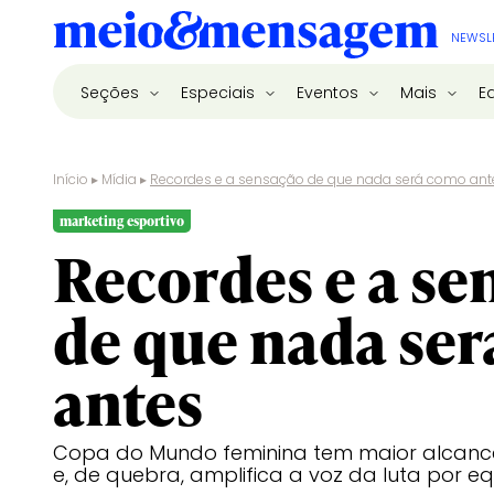
NEWSL
Seções
Especiais
Eventos
Mais
E
Início
▸
Mídia
▸
Recordes e a sensação de que nada será como ant
marketing esportivo
Recordes e a se
de que nada se
antes
Copa do Mundo feminina tem maior alcance 
e, de quebra, amplifica a voz da luta por 