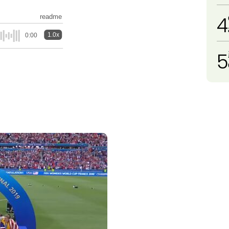
4
readme
1.0x
0:00
5