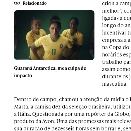
criou a cam
Relacionado
melhor”, co
ligadas a e
longo do ano
incentivar 
empresa a as
na Copa do
horários esp
trabalho par
Guaraná Antarctica: mea culpa de
assim como 
impacto
durante os 
masculina.
Dentro de campo, chamou a atenção da mídia o 
Marta, a camisa dez da seleção brasileira, utilizo
a Itália. Questionada por uma repórter da Globo,
produto da Avon. Uma das promessas mais releva
sua duração de dezesseis horas sem borrar e, s