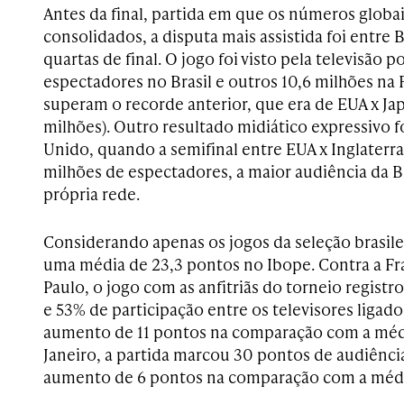
Antes da final, partida em que os números globa
consolidados, a disputa mais assistida foi entre B
quartas de final. O jogo foi visto pela televisão 
espectadores no Brasil e outros 10,6 milhões na 
superam o recorde anterior, que era de EUA x Ja
milhões). Outro resultado midiático expressivo f
Unido, quando a semifinal entre EUA x Inglaterra 
milhões de espectadores, a maior audiência da 
própria rede.
Considerando apenas os jogos da seleção brasilei
uma média de 23,3 pontos no Ibope. Contra a Fra
Paulo, o jogo com as anfitriãs do torneio regist
e 53% de participação entre os televisores ligad
aumento de 11 pontos na comparação com a média
Janeiro, a partida marcou 30 pontos de audiênci
aumento de 6 pontos na comparação com a méd