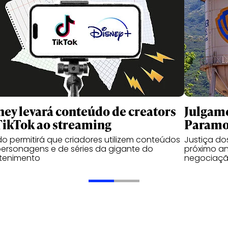
ney levará conteúdo de creators
Julgame
TikTok ao streaming
Paramou
o permitirá que criadores utilizem conteúdos
Justiça d
ersonagens e de séries da gigante do
próximo an
etenimento
negociaçã