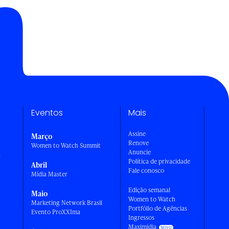
Eventos
Mais
Assine
Março
Renove
Women to Watch Summit
Anuncie
a
Política de privacidade
Abril
Fale conosco
Mídia Master
Edição semanal
Maio
Women to Watch
Marketing Network Brasil
Portfólio de Agências
Evento ProXXIma
Ingressos
Maximídia