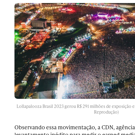
Lollapalooza Brasil 2023 gerou R$ 291 milhões de exposição e
Reprodução)
Observando essa movimentação, a CDN, agência 
levantamento inédito para medir o earned media