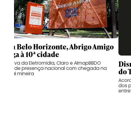
Com Belo Horizonte, Abrigo Amigo
chega à 10ª cidade
Dis
Iniciativa da Eletromídia, Claro e AlmapBBDO
expande presença nacional com chegada na
do 
capital mineira
Acord
dos p
entr