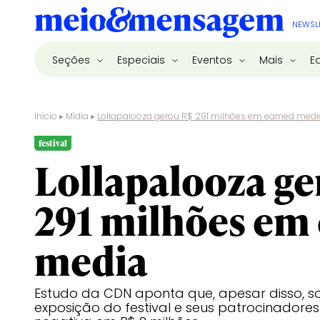
NEWSL
Seções
Especiais
Eventos
Mais
E
Início
▸
Mídia
▸
Lollapalooza gerou R$ 291 milhões em earned medi
festival
Lollapalooza ge
291 milhões em
media
Estudo da CDN aponta que, apesar disso, s
exposição do festival e seus patrocinadores