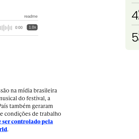
4
readme
1.0x
0:00
5
ão na mídia brasileira
sical do festival, a
o País também geraram
e condições de trabalho
 ser controlado pela
rld
.