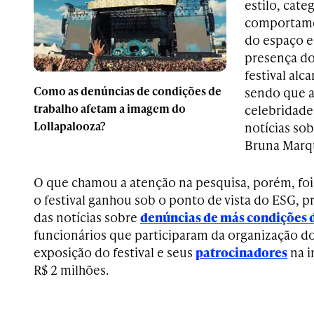
estilo, cat
comportame
do espaço ed
presença do
festival alc
Como as denúncias de condições de
sendo que as
trabalho afetam a imagem do
celebridade
Lollapalooza?
notícias sob
Bruna Marqu
O que chamou a atenção na pesquisa, porém, foi
o festival ganhou sob o ponto de vista do ESG, 
das notícias sobre
denúncias de más condições 
funcionários que participaram da organização do
exposição do festival e seus
patrocinadores
na i
R$ 2 milhões.