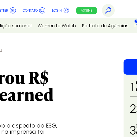
ETTER
CONTATO
LOGIN
ASSINE
I
dição semanal
Women to Watch
Portfólio de Agências
a
rou R$
1
 earned
2
ob o aspecto do ESG,
3
 na imprensa foi