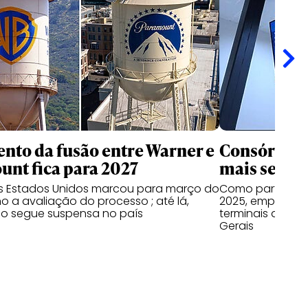
nto da fusão entre Warner e
Consórcio 
nt fica para 2027
mais seis a
os Estados Unidos marcou para março do
Como parte do 
o a avaliação do processo ; até lá,
2025, empresas
o segue suspensa no país
terminais do Par
Gerais