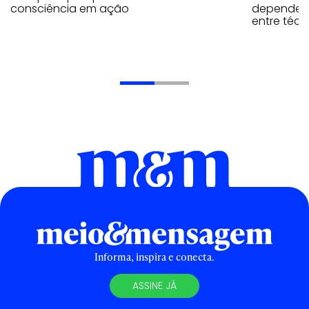
consciência em ação
depende d
entre téc
Informa, inspira e conecta.
ASSINE JÁ