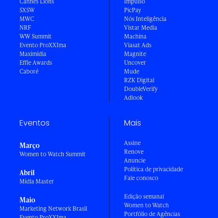
Cannes Lions
Impulso
SXSW
PicPay
MWC
Nós Inteligência
NRF
Vistar Media
WW Summit
Machina
Evento ProXXIma
Viasat Ads
Maximídia
Magnite
Effie Awards
Uncover
Caboré
Mude
RZK Digital
DoubleVerify
Adlook
Eventos
Mais
Assine
Março
Renove
Women to Watch Summit
Anuncie
Política de privacidade
Abril
Fale conosco
Mídia Master
Edição semanal
Maio
Women to Watch
Marketing Network Brasil
Portfólio de Agências
Evento ProXXIma