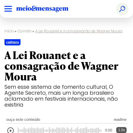
Início
▸
Opinião
▸
A Lei Rouanet e a consagração de Wagner Moura
cultura
A Lei Rouanet e a
consagração de Wagner
Moura
Sem esse sistema de fomento cultural, O
Agente Secreto, mais um longa brasileiro
aclamado em festivais internacionais, não
existiria
ouça este conteúdo
readme
1.0x
0:00