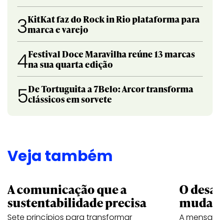
KitKat faz do Rock in Rio plataforma para
3
marca e varejo
Festival Doce Maravilha reúne 13 marcas
4
na sua quarta edição
De Tortuguita a 7Belo: Arcor transforma
5
clássicos em sorvete
Veja também
A comunicação que a
O desa
sustentabilidade precisa
mudar
Sete princípios para transformar
A mensage