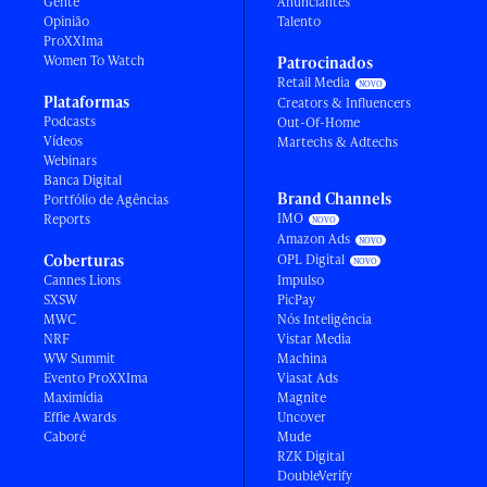
Gente
Anunciantes
Opinião
Talento
ProXXIma
Women To Watch
Patrocinados
Retail Media
Plataformas
Creators & Influencers
Podcasts
Out-Of-Home
Vídeos
Martechs & Adtechs
Webinars
Banca Digital
Brand Channels
Portfólio de Agências
IMO
Reports
Amazon Ads
Coberturas
OPL Digital
Cannes Lions
Impulso
SXSW
PicPay
MWC
Nós Inteligência
NRF
Vistar Media
WW Summit
Machina
Evento ProXXIma
Viasat Ads
Maximídia
Magnite
Effie Awards
Uncover
Caboré
Mude
RZK Digital
DoubleVerify