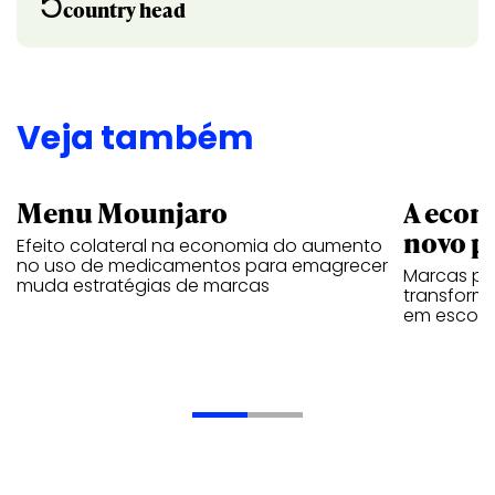
5
country head
Veja também
Menu Mounjaro
A econ
novo p
Efeito colateral na economia do aumento
no uso de medicamentos para emagrecer
Marcas pa
muda estratégias de marcas
transform
em escolh