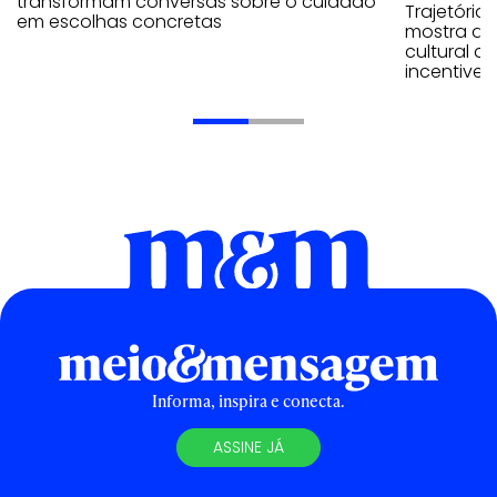
transformam conversas sobre o cuidado
Trajetória
em escolhas concretas
mostra que
cultural 
incentive 
Informa, inspira e conecta.
ASSINE JÁ