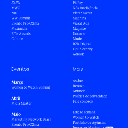
SXSW
PicPay
MWC
Nós Inteligência
NRF
Vistar Media
WW Summit
Machina
Evento ProXXIma
Viasat Ads
Maximídia
Magnite
Effie Awards
Uncover
Caboré
Mude
RZK Digital
DoubleVerify
Adlook
Eventos
Mais
Assine
Março
Renove
Women to Watch Summit
Anuncie
Política de privacidade
Abril
Fale conosco
Mídia Master
Edição semanal
Maio
Women to Watch
Marketing Network Brasil
Portfólio de Agências
Evento ProXXIma
Ingressos Maximídia