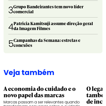
Grupo Bandeirantes tem novo líder
3
comercial
Patricia Kamitsuji assume direção geral
4
da Imagem Filmes
Campanhas da Semana: estrelas e
5
conexões
Veja também
A economia do cuidado e o
O legad
novo papel das marcas
também
de ince
Marcas passam a ser relevantes quando