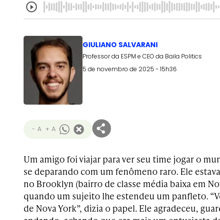
GIULIANO SALVARANI
Professor da ESPM e CEO da Baila Politics
5 de novembro de 2025 - 15h36
- A
+ A
Um amigo foi viajar para ver seu time jogar o mu
se deparando com um fenômeno raro. Ele esta
no Brooklyn (bairro de classe média baixa em Nov
quando um sujeito lhe estendeu um panfleto. “V
de Nova York”, dizia o papel. Ele agradeceu, gua