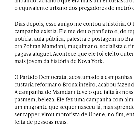
andando, achando que era mais um entusiasta d
o equivalente urbano dos pregadores do metrô d
Dias depois, esse amigo me contou a história. O 
campanha existia. Ele me deu o panfleto e, de rep
notícia, aula pública, palestra e postagem no Br
era Zohran Mamdani, muçulmano, socialista e ti
pagava aluguel. Acontece que ele foi eleito onte
mais jovem da história de Nova York.
O Partido Democrata, acostumado a campanhas 
custaria reformar o Bronx inteiro, acabou fazend
A campanha de Mamdani teve o que falta às nossa
pasmem, beleza. Ele fez uma campanha com alma
um imigrante que sequer nasceu lá, mas aprendeu
ser rapper, virou motorista de Uber e, no fim, en
feita de pessoas reais.