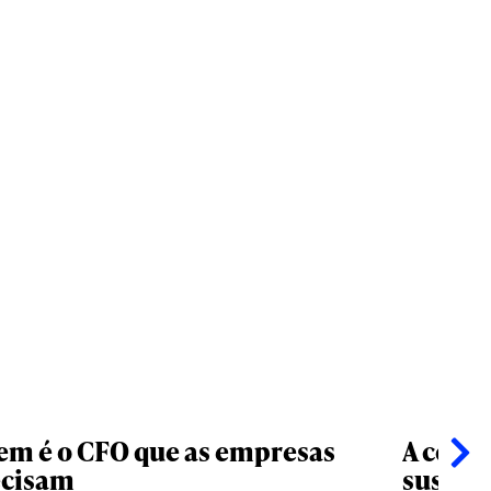
m é o CFO que as empresas
A comu
ecisam
susten