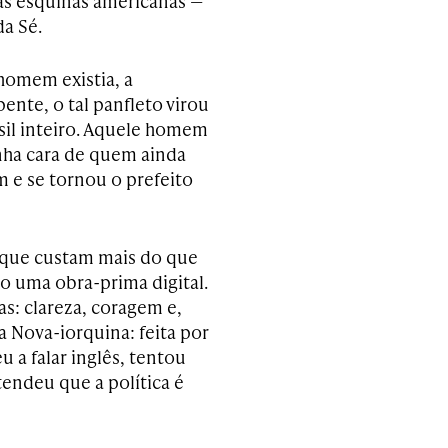
as esquinas americanas —
a Sé.
homem existia, a
ente, o tal panfleto virou
asil inteiro. Aquele homem
nha cara de quem ainda
m e se tornou o prefeito
que custam mais do que
o uma obra-prima digital.
s: clareza, coragem e,
 Nova-iorquina: feita por
 a falar inglês, tentou
tendeu que a política é