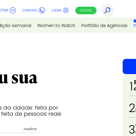
ETTER
CONTATO
LOGIN
ASSINE
I
dição semanal
Women to Watch
Portfólio de Agências
u sua
1
2
da cidade: feita por
feita de pessoas reais
3
readme