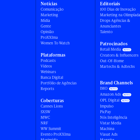
Notícias
Editoriais
Comunicação
100 Dias de Inovação
Marketing
Marketing na Olimpíad
Mídia
Drops Agências &
Gente
Anunciantes
Opinião
Talento
ProXXIma
Women To Watch
Patrocinados
Retail Media
Plataformas
Creators & Influencers
Podcasts
Out-Of-Home
Vídeos
Martechs & Adtechs
Webinars
Banca Digital
Brand Channels
Portfólio de Agências
IMO
Reports
Amazon Ads
Coberturas
OPL Digital
Cannes Lions
Impulso
SXSW
PicPay
MWC
Nós Inteligência
NRF
Vistar Media
WW Summit
Machina
Evento ProXXIma
Viasat Ads
Maximídia
Magnite