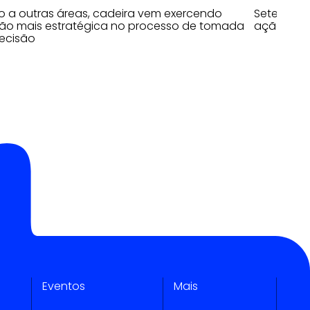
o a outras áreas, cadeira vem exercendo
Sete prin
ão mais estratégica no processo de tomada
ação
ecisão
Eventos
Mais