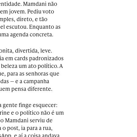
dentidade. Mamdani não
nem jovem. Pediu voto
ples, direto, e tão
el escutou. Enquanto as
uma agenda concreta.
ita, divertida, leve.
eia em cards padronizados
beleza um ato político. A
, para as senhoras que
adas — e a campanha
quem pensa diferente.
a gente finge esquecer:
trine e o político não é um
 do Mamdani serviu de
o post, ia para a rua,
App, e aí a coisa andava.