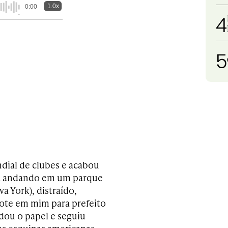
1.0x
0:00
4
5
ndial de clubes e acabou
va andando em um parque
a York), distraído,
ote em mim para prefeito
rdou o papel e seguiu