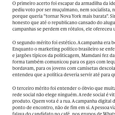
O primeiro acerto foi escapar da armadilha da i
pediu voto por ser muçulmano, nem socialista, 
porque queria “tornar Nova York mais barata”. Sim
honesto que até o republicano cansado do alugu
campanhas se perdem em rótulos, ele ofereceu 
O segundo mérito foi estético. A campanha era bon
Enquanto o marketing político brasileiro se enf
e jargões típicos da politicagem, Mamdani fez da 
forma também comunicou para os gays com leque
bordavam, para os jovens com camisetas descol
entendeu que a política deveria servir até para 
O terceiro mérito foi entender o óbvio que muit
rede social não elege ninguém. A rede social é vi
produto. Quem vota é a rua. A campanha digital
ponto de encontro, não de fim em si. A pessoa via 
falava do candidato no café, nos grupos de Whats