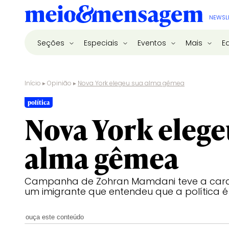
NEWSL
Seções
Especiais
Eventos
Mais
E
Início
▸
Opinião
▸
Nova York elegeu sua alma gêmea
política
Nova York elege
alma gêmea
Campanha de Zohran Mamdani teve a cara 
um imigrante que entendeu que a política é 
ouça este conteúdo