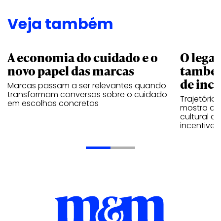
Veja também
A economia do cuidado e o
O legad
novo papel das marcas
também
de ince
Marcas passam a ser relevantes quando
transformam conversas sobre o cuidado
Trajetória
em escolhas concretas
mostra que
cultural 
incentive 