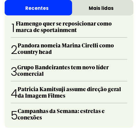
Recentes
Mais lidas
Flamengo quer se reposicionar como
1
marca de sportainment
Pandora nomeia Marina Cirelli como
2
country head
Grupo Bandeirantes tem novo líder
3
comercial
Patricia Kamitsuji assume direção geral
4
da Imagem Filmes
Campanhas da Semana: estrelas e
5
conexões