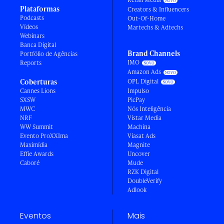
Plataformas
Creators & Influencers
Podcasts
Out-Of-Home
Vídeos
Martechs & Adtechs
Webinars
Banca Digital
Brand Channels
Portfólio de Agências
IMO
Reports
Amazon Ads
Coberturas
OPL Digital
Cannes Lions
Impulso
SXSW
PicPay
MWC
Nós Inteligência
NRF
Vistar Media
WW Summit
Machina
Evento ProXXIma
Viasat Ads
Maximídia
Magnite
Effie Awards
Uncover
Caboré
Mude
RZK Digital
DoubleVerify
Adlook
Eventos
Mais