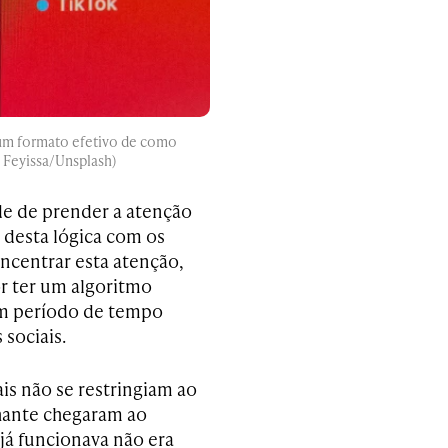
o um formato efetivo de como
 Feyissa/Unsplash)
de de prender a atenção
o desta lógica com os
oncentrar esta atenção,
r ter um algoritmo
m período de tempo
sociais.
is não se restringiam ao
hante chegaram ao
já funcionava não era