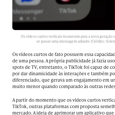
Os vídeos curtos verticais trouxeram para a nova geraçã
se passar uma mensagem adiante (Crédito: Solen
Os vídeos curtos de fato possuem essa capacida
de uma pessoa. A própria publicidade já fazia us
spots de TV, entretanto, o TikTok foi capaz de c
por dar dinamicidade às interações e também po
diferenciado, que gerava um engajamento em u
muito menor quando comparado às outras redes 
A partir do momento que os vídeos curtos vertica
TikTok, outras plataformas com proposta semel
mercado. A ideia de aprimorar um aplicativo que 