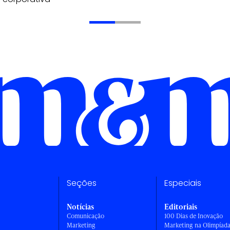
Seções
Especiais
Notícias
Editoriais
Comunicação
100 Dias de Inovação
Marketing
Marketing na Olimpíad