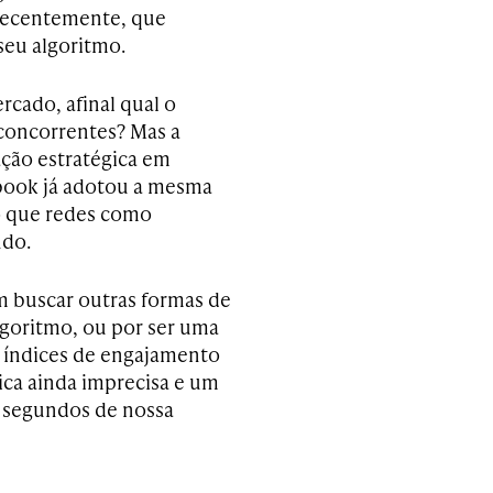
 recentemente, que
 seu algoritmo.
cado, afinal qual o
 concorrentes? Mas a
ção estratégica em
ebook já adotou a mesma
ão que redes como
ndo.
em buscar outras formas de
algoritmo, ou por ser uma
s índices de engajamento
ca ainda imprecisa e um
s segundos de nossa