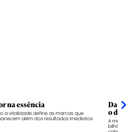
or na essência
Da esf
o desi
 a vitalidade define as marcas que
anecem além dos resultados imediatos
A mesma l
bilhões d
canetas d