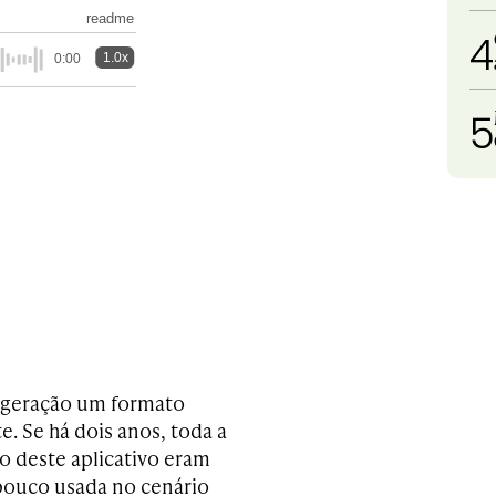
readme
4
1.0x
0:00
5
a geração um formato
. Se há dois anos, toda a
o deste aplicativo eram
 pouco usada no cenário