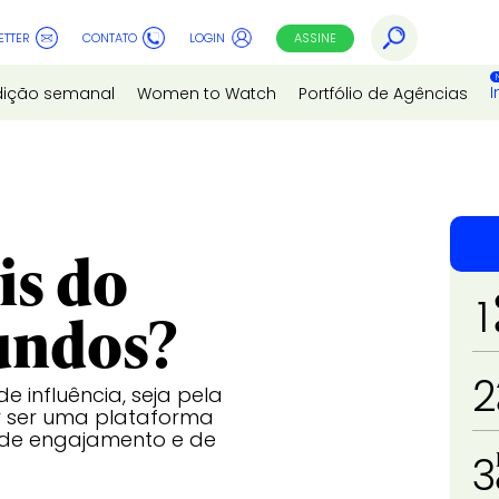
ETTER
CONTATO
LOGIN
ASSINE
I
dição semanal
Women to Watch
Portfólio de Agências
is do
1
undos?
2
 influência, seja pela
or ser uma plataforma
 de engajamento e de
3