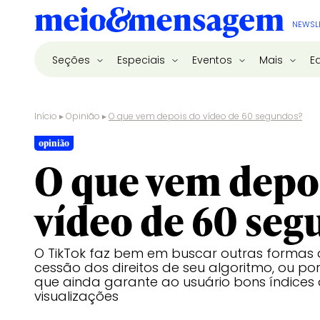
NEWSL
Seções
Especiais
Eventos
Mais
E
Início
▸
Opinião
▸
O que vem depois do vídeo de 60 segundos?
opinião
O que vem depo
vídeo de 60 seg
O TikTok faz bem em buscar outras formas de
cessão dos direitos de seu algoritmo, ou p
que ainda garante ao usuário bons índices
visualizações