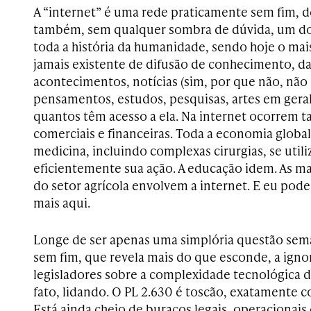
A “internet” é uma rede praticamente sem fim, d
também, sem qualquer sombra de dúvida, um do
toda a história da humanidade, sendo hoje o ma
jamais existente de difusão de conhecimento, da
acontecimentos, notícias (sim, por que não, não
pensamentos, estudos, pesquisas, artes em geral
quantos têm acesso a ela. Na internet ocorrem
comerciais e financeiras. Toda a economia global 
medicina, incluindo complexas cirurgias, se utili
eficientemente sua ação. A educação idem. As m
do setor agrícola envolvem a internet. E eu pod
mais aqui.
Longe de ser apenas uma simplória questão sem
sem fim, que revela mais do que esconde, a igno
legisladores sobre a complexidade tecnológica 
fato, lidando. O PL 2.630 é toscão, exatamente
Está ainda cheio de buracos legais, operacionais e