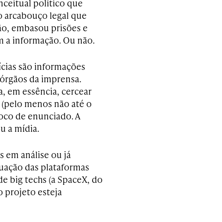
nceitual político que
o arcabouço legal que
ão, embasou prisões e
 a informação. Ou não.
tícias são informações
 órgãos da imprensa.
a, em essência, cercear
 (pelo menos não até o
oco de enunciado. A
u a mídia.
s em análise ou já
tuação das plataformas
 big techs (a SpaceX, do
 projeto esteja