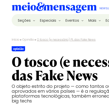
NEWSL
Seções
Especiais
Eventos
Mais
E
Início
▸
Opinião
▸
O tosco (e necessário) PL das Fake News
opinião
O tosco (e neces
das Fake News
O objeto estrito do projeto — como tantos o
aprovados em vários países — é a regulaç
plataformas tecnológicas, também erron
big techs