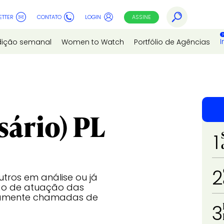
ETTER
CONTATO
LOGIN
ASSINE
I
dição semanal
Women to Watch
Portfólio de Agências
sário) PL
1
2
utros em análise ou já
ão de atuação das
eamente chamadas de
3