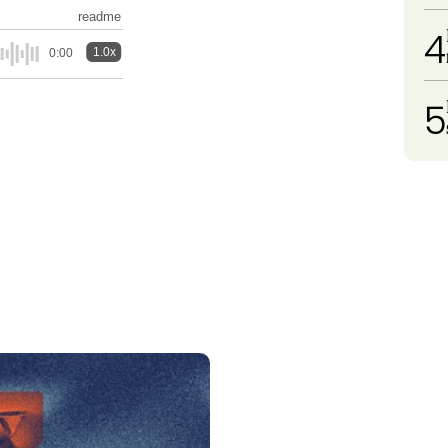
readme
4
1.0x
0:00
5