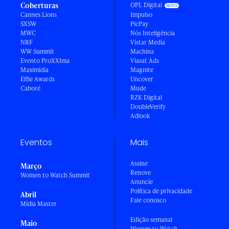
Coberturas
OPL Digital
Cannes Lions
Impulso
SXSW
PicPay
MWC
Nós Inteligência
NRF
Vistar Media
WW Summit
Machina
Evento ProXXIma
Viasat Ads
Maximídia
Magnite
Effie Awards
Uncover
Caboré
Mude
RZK Digital
DoubleVerify
Adlook
Eventos
Mais
Assine
Março
Renove
Women to Watch Summit
Anuncie
Política de privacidade
Abril
Fale conosco
Mídia Master
Edição semanal
Maio
Women to Watch