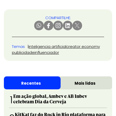
COMPARTILHE:
Temas
inteligencia artificial
creator economy
publicidade
influenciador
Recentes
Mais lidas
Em ação global, Ambev e AB Inbev
1
celebram Dia da Cerveja
KitKat faz do Rock in Rio plataforma para