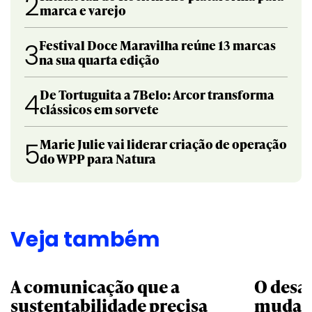
2
marca e varejo
Festival Doce Maravilha reúne 13 marcas
3
na sua quarta edição
De Tortuguita a 7Belo: Arcor transforma
4
clássicos em sorvete
Marie Julie vai liderar criação de operação
5
do WPP para Natura
Veja também
A comunicação que a
O desa
sustentabilidade precisa
mudar