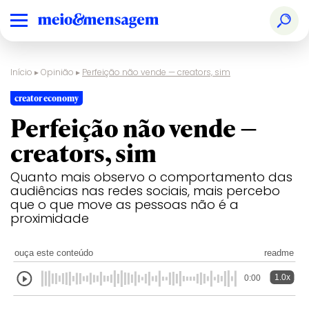
Início
▸
Opinião
▸
Perfeição não vende — creators, sim
creator economy
Perfeição não vende —
creators, sim
Quanto mais observo o comportamento das
audiências nas redes sociais, mais percebo
que o que move as pessoas não é a
proximidade
ouça este conteúdo
readme
1.0x
0:00