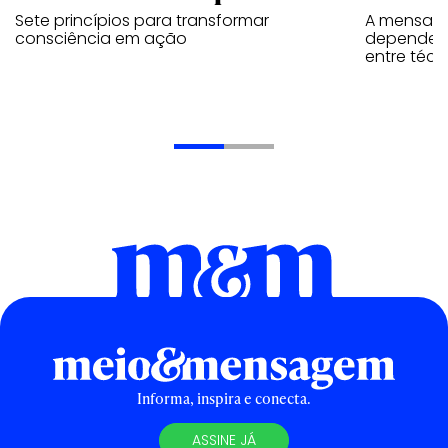
Sete princípios para transformar
A mensage
consciência em ação
depende d
entre téc
Informa, inspira e conecta.
ASSINE JÁ