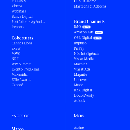
Podcasts
Out-Of-Home
Vídeos
Martechs & Adtechs
Webinars
Banca Digital
Brand Channels
Portfólio de Agências
IMO
Reports
Amazon Ads
Coberturas
OPL Digital
Cannes Lions
Impulso
SXSW
PicPay
MWC
Nós Inteligência
NRF
Vistar Media
WW Summit
Machina
Evento ProXXIma
Viasat Ads
Maximídia
Magnite
Effie Awards
Uncover
Caboré
Mude
RZK Digital
DoubleVerify
Adlook
Eventos
Mais
Assine
Março