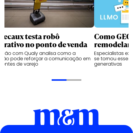
Decaux testa robô
Como GEO,
terativo no ponto de venda
remodelam 
vação com Qualy analisa como a
Especialistas ex
ução pode reforçar a comunicação em
se tornou essenc
ientes de varejo
generativas