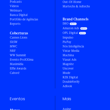
Podcasts
Out-Of-Home
Vídeos
Martechs & Adtechs
Webinars
Banca Digital
Brand Channels
Portfólio de Agências
IMO
Reports
Amazon Ads
Coberturas
OPL Digital
Cannes Lions
Impulso
SXSW
PicPay
MWC
Nós Inteligência
NRF
Vistar Media
WW Summit
Machina
Evento ProXXIma
Viasat Ads
Maximídia
Magnite
Effie Awards
Uncover
Caboré
Mude
RZK Digital
DoubleVerify
Adlook
Eventos
Mais
Assine