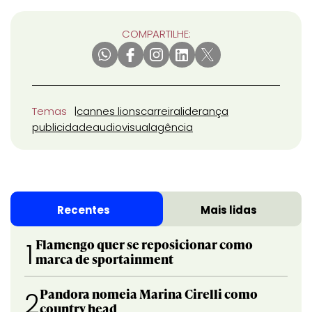
COMPARTILHE:
Temas
cannes lions
carreira
liderança
publicidade
audiovisual
agência
Recentes
Mais lidas
Flamengo quer se reposicionar como
1
marca de sportainment
Pandora nomeia Marina Cirelli como
2
country head