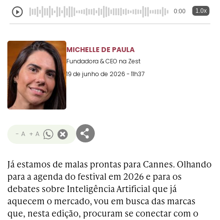
Transformation
Goals
1.0x
0:00
Creative
Creative Brand
Entertainment
Entertainment
Media
Innovation
Titanium
Commerce
for Music
Creative
Entertainment
Luxury
Creative Data
Business
Entertainment
for Gaming
Outdoor
MICHELLE DE PAULA
Transformation
for Sport
Fundadora & CEO na Zest
Creative
Creative
Film
Entertainment
Pharma
Media
19 de junho de 2026 - 11h37
Effectiveness
Commerce
for Music
Creative
Creative Data
Film Craft
Entertainment
PR
Outdoor
Strategy
for Sport
- A
+ A
Já estamos de malas prontas para Cannes. Olhando
para a agenda do festival em 2026 e para os
debates sobre Inteligência Artificial que já
aquecem o mercado, vou em busca das marcas
que, nesta edição, procuram se conectar com o