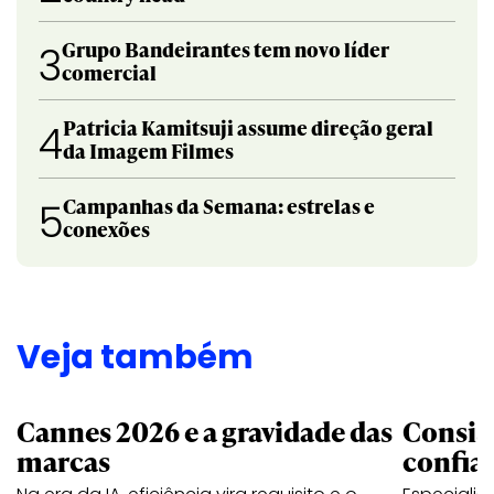
Grupo Bandeirantes tem novo líder
3
comercial
Patricia Kamitsuji assume direção geral
4
da Imagem Filmes
Campanhas da Semana: estrelas e
5
conexões
Veja também
Cannes 2026 e a gravidade das
Consis
marcas
confia