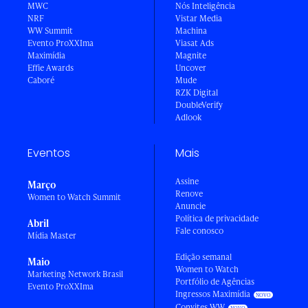
MWC
Nós Inteligência
NRF
Vistar Media
WW Summit
Machina
Evento ProXXIma
Viasat Ads
Maximídia
Magnite
Effie Awards
Uncover
Caboré
Mude
RZK Digital
DoubleVerify
Adlook
Eventos
Mais
Assine
Março
Renove
Women to Watch Summit
Anuncie
Política de privacidade
Abril
Fale conosco
Mídia Master
Edição semanal
Maio
Women to Watch
Marketing Network Brasil
Portfólio de Agências
Evento ProXXIma
Ingressos Maximídia
Convites WW