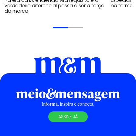
Na era da IA, eficiência vira requisito e o
Especiali
verdadeiro diferencial passa a ser a força
na forma d
da marca
Informa, inspira e conecta.
ASSINE JÁ