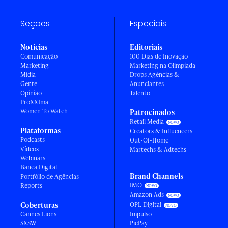
Seções
Especiais
Notícias
Editoriais
Comunicação
100 Dias de Inovação
Marketing
Marketing na Olimpíada
Mídia
Drops Agências &
Gente
Anunciantes
Opinião
Talento
ProXXIma
Women To Watch
Patrocinados
Retail Media
Plataformas
Creators & Influencers
Podcasts
Out-Of-Home
Vídeos
Martechs & Adtechs
Webinars
Banca Digital
Brand Channels
Portfólio de Agências
IMO
Reports
Amazon Ads
Coberturas
OPL Digital
Cannes Lions
Impulso
SXSW
PicPay