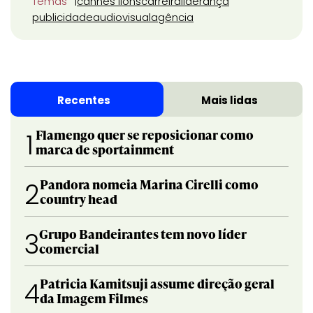
Temas
cannes lions
carreira
liderança
publicidade
audiovisual
agência
Recentes
Mais lidas
Flamengo quer se reposicionar como
1
marca de sportainment
Pandora nomeia Marina Cirelli como
2
country head
Grupo Bandeirantes tem novo líder
3
comercial
Patricia Kamitsuji assume direção geral
4
da Imagem Filmes