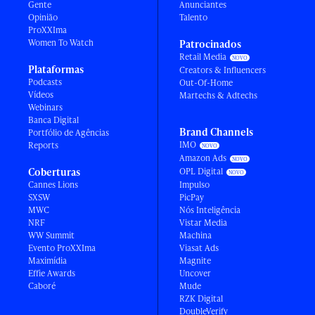
Gente
Anunciantes
Opinião
Talento
ProXXIma
Women To Watch
Patrocinados
Retail Media
Plataformas
Creators & Influencers
Podcasts
Out-Of-Home
Vídeos
Martechs & Adtechs
Webinars
Banca Digital
Brand Channels
Portfólio de Agências
IMO
Reports
Amazon Ads
Coberturas
OPL Digital
Cannes Lions
Impulso
SXSW
PicPay
MWC
Nós Inteligência
NRF
Vistar Media
WW Summit
Machina
Evento ProXXIma
Viasat Ads
Maximídia
Magnite
Effie Awards
Uncover
Caboré
Mude
RZK Digital
DoubleVerify