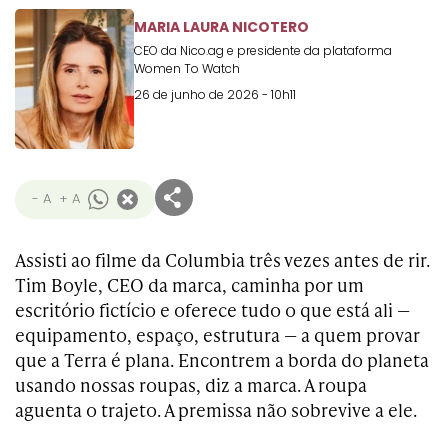
Transformation
Goals
MARIA LAURA NICOTERO
Creative
Creative Brand
Entertainment
Entertainment
Media
Innovation
Titanium
CEO da Nico.ag e presidente da plataforma
Commerce
for Music
Creative
Women To Watch
Entertainment
Luxury
Creative Data
Business
Entertainment
for Gaming
Outdoor
26 de junho de 2026 - 10h11
Transformation
for Sport
Creative
Creative
Film
Entertainment
Pharma
Media
Effectiveness
Commerce
for Music
Creative
Creative Data
Film Craft
Entertainment
PR
Outdoor
- A
+ A
Strategy
for Sport
Assisti ao filme da Columbia três vezes antes de rir.
Tim Boyle, CEO da marca, caminha por um
escritório fictício e oferece tudo o que está ali —
equipamento, espaço, estrutura — a quem provar
que a Terra é plana. Encontrem a borda do planeta
usando nossas roupas, diz a marca. A roupa
aguenta o trajeto. A premissa não sobrevive a ele.