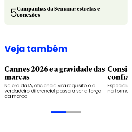
Campanhas da Semana: estrelas e
5
conexões
Veja também
Cannes 2026 e a gravidade das
Consis
marcas
confia
Na era da IA, eficiência vira requisito e o
Especiali
verdadeiro diferencial passa a ser a força
na forma d
da marca