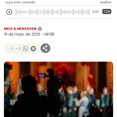
ouça este conteúdo
readme
1.0x
0:00
MEIO & MENSAGEM
i
19 de maio de 2025 - 14h38
- A
+ A