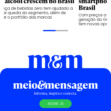
m álcool crescem no Brasil
smartphone
Brasil
sença de bebidas zero tem ajudado a
urar queda do segmento, além de
Com preços a par
iar o portfólio das marcas
geração do Gala
tem novas opç
Informa, inspira e conecta.
ASSINE JÁ