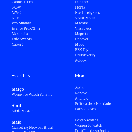
Cannes Lions
Impulso
SXSW
PicPay
MWC
Nós Inteligência
NRF
Vistar Media
WW Summit
Machina
Evento ProXXIma
Viasat Ads
Maximídia
Magnite
Effie Awards
Uncover
Caboré
Mude
RZK Digital
DoubleVerify
Adlook
Eventos
Mais
Assine
Março
Renove
Women to Watch Summit
Anuncie
Política de privacidade
Abril
Fale conosco
Mídia Master
Edição semanal
Maio
Women to Watch
Marketing Network Brasil
Portfólio de Agências