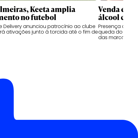
meiras, Keeta amplia
Venda e co
mento no futebol
álcool cres
 Delivery anunciou patrocínio ao clube
Presença de beb
á ativações junto à torcida até o fim de
queda do segmen
das marcas