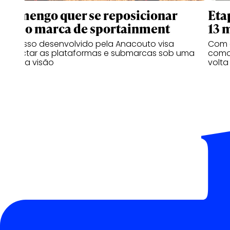
Flamengo quer se reposicionar
Eta
como marca de sportainment
13 
Processo desenvolvido pela Anacouto visa
Com 
conectar as plataformas e submarcas sob uma
como 
mesma visão
volta