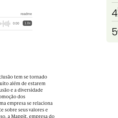
4
readme
1.0x
0:00
5
nclusão tem se tornado
uito além de estarem
lusão e a diversidade
promoção dos
ma empresa se relaciona
e sobre seus valores e
so, a Mappit, empresa do