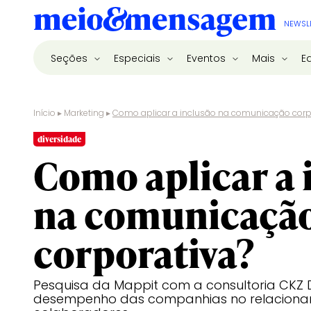
NEWSL
Seções
Especiais
Eventos
Mais
E
Início
▸
Marketing
▸
Como aplicar a inclusão na comunicação corp
diversidade
Como aplicar a 
na comunicaçã
corporativa?
Pesquisa da Mappit com a consultoria CKZ D
desempenho das companhias no relaciona