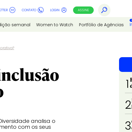
ETTER
CONTATO
LOGIN
ASSINE
I
dição semanal
Women to Watch
Portfólio de Agências
orativa?
inclusão
1
o
2
iversidade analisa o
3
mento com os seus