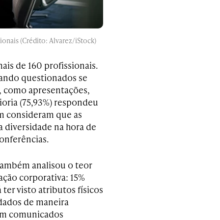
onais (Crédito: Alvarez/iStock)
is de 160 profissionais.
ando questionados se
s, como apresentações,
oria (75,93%) respondeu
m consideram que as
 diversidade na hora de
onferências.
também analisou o teor
ção corporativa: 15%
 ter visto atributos físicos
dados de maneira
 em comunicados