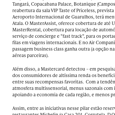
Tangará, Copacabana Palace, Botanique (Campos 
reabertura da sala VIP Taste of Priceless, previs
Aeroporto Internacional de Guarulhos, terá menu
Atala. O MasterAssist, oferece cobertura de até U
MasterRental, cobertura para locação de automó
serviço de concierge e “fast track”, para os port
filas em viagens internacionais. E no Air Comp
passagem business class ganha outra (a opção n
aéreas parceiras).
Além disso, a Mastercard detectou – em pesquisa
dos consumidores de altíssima renda os benefíc
entre suas recompensas favoritas. Com a tendênc
atmosfera multissensorial, menus sazonais com i
apoiando a economia de cada região, e menos p
Assim, entre as iniciativas nesse pilar estão reser
restaurantes Michelin (o Casa 201, Corrutela, D.