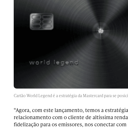
Cartão World Legend é a estratégia da Mastercard para se posic
“Agora, com este lançamento, temos a estratégia
relacionamento com o cliente de altíssima renda,
fidelização para os emissores, nos conectar co