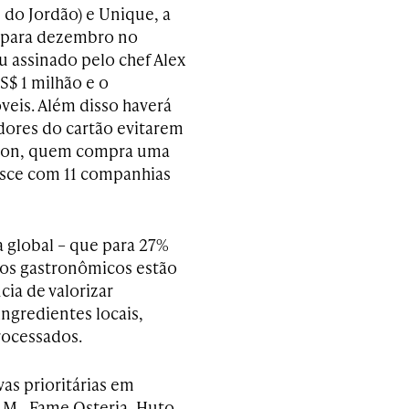
do Jordão) e Unique, a
ta para dezembro no
 assinado pelo chef Alex
S$ 1 milhão e o
veis. Além disso haverá
adores do cartão evitarem
anion, quem compra uma
asce com 11 companhias
 global – que para 27%
ios gastronômicos estão
ia de valorizar
ngredientes locais,
rocessados.
vas prioritárias em
O.M., Fame Osteria, Huto,