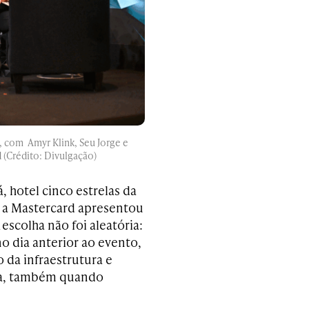
, com Amyr Klink, Seu Jorge e
(Crédito: Divulgação)
, hotel cinco estrelas da
, a Mastercard apresentou
scolha não foi aleatória:
no dia anterior ao evento,
 da infraestrutura e
ira, também quando