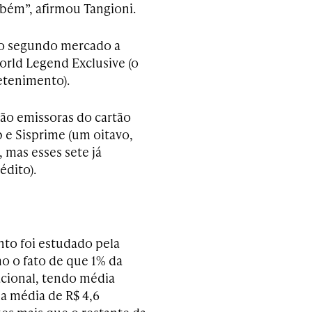
mbém”, afirmou Tangioni.
é o segundo mercado a
orld Legend Exclusive (o
etenimento).
erão emissoras do cartão
b e Sisprime (um oitavo,
 mas esses sete já
dito).
to foi estudado pela
o o fato de que 1% da
acional, tendo média
a média de R$ 4,6