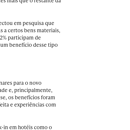
zes mais que o restante da
etectou em pesquisa que
s a certos bens materiais,
82% participam de
um benefício desse tipo
inares para o novo
ade e, principalmente,
se, os benefícios foram
eita e experiências com
ck-in em hotéis como o