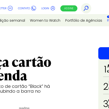
ETTER
CONTATO
LOGIN
ASSINE
I
dição semanal
Women to Watch
Portfólio de Agências
a cartão
1
renda
2
o de cartão “Black” há
subindo a barra no
3
readme