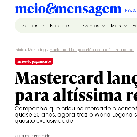
NEWSL
Seções
Especiais
Eventos
Mais
E
Início
▸
Marketing
▸
Mastercard lança cartão para altíssima renda
meios de pagamento
Mastercard lanç
para altíssima 
Companhia que criou no mercado o conceit
quase 20 anos, agora traz o World Legend 
quesito exclusividade
ouça este conteúdo