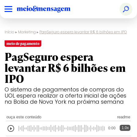
Início
▸
Marketing
▸
PagSeguro espera levantar R$ 6 bilhões em IPO
meio de pagamento
PagSeguro espera
levantar R$ 6 bilhões em
IPO
O sistema de pagamentos de compras do
UOL espera realizar a oferta inicial de ações
na Bolsa de Nova York na próxima semana
ouça este conteúdo
readme
1.0x
0:00