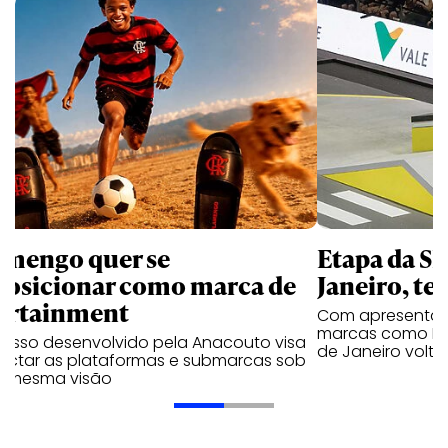
amengo quer se
Etapa da SL
posicionar como marca de
Janeiro, te
ortainment
Com apresentaçã
marcas como Hei
cesso desenvolvido pela Anacouto visa
de Janeiro volta
ectar as plataformas e submarcas sob
 mesma visão