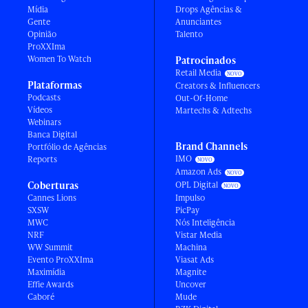
Mídia
Drops Agências &
Gente
Anunciantes
Opinião
Talento
ProXXIma
Women To Watch
Patrocinados
Retail Media
Plataformas
Creators & Influencers
Podcasts
Out-Of-Home
Vídeos
Martechs & Adtechs
Webinars
Banca Digital
Brand Channels
Portfólio de Agências
IMO
Reports
Amazon Ads
Coberturas
OPL Digital
Cannes Lions
Impulso
SXSW
PicPay
MWC
Nós Inteligência
NRF
Vistar Media
WW Summit
Machina
Evento ProXXIma
Viasat Ads
Maximídia
Magnite
Effie Awards
Uncover
Caboré
Mude