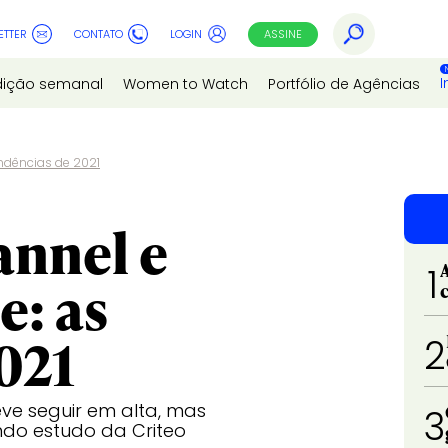
ETTER
CONTATO
LOGIN
ASSINE
I
dição semanal
Women to Watch
Portfólio de Agências
ndências de 2021
nnel e
1
e: as
021
2
ve seguir em alta, mas
3
ndo estudo da Criteo