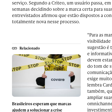
serviço. Segundo a Criteo, um usuário passa, em
semanas decidindo sobre a marca certa para sua
entrevistados afirmou que estão dispostos a co
totalmente nova nesse processo.
“Para as ma
visibilidade
sugestão é t
Relacionado
e informati
devem esta
do tom de s
comunicação
exige muito
lembra Card
também, qu
ampliar suas
omnichanne
Brasileiros esperam que marcas
investiment
ajudem a solucionar a crise