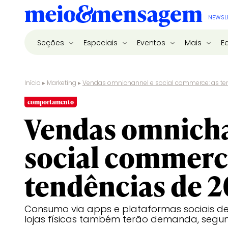
NEWSL
Seções
Especiais
Eventos
Mais
E
Início
▸
Marketing
▸
Vendas omnichannel e social commerce: as te
comportamento
Vendas omnicha
social commerc
tendências de 2
Consumo via apps e plataformas sociais de
lojas físicas também terão demanda, segu