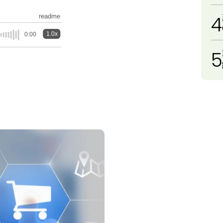
4
readme
1.0x
0:00
5