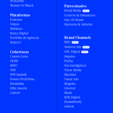
ProXXIma
Women To Watch
Patrocinados
Retail Media
Plataformas
Creators & Influencers
Podcasts
Out-Of-Home
Vídeos
Martechs & Adtechs
Webinars
Banca Digital
Brand Channels
Portfólio de Agências
IMO
Reports
Amazon Ads
Coberturas
OPL Digital
Cannes Lions
Impulso
SXSW
PicPay
MWC
Nós Inteligência
NRF
Vistar Media
WW Summit
Machina
Evento ProXXIma
Viasat Ads
Maximídia
Magnite
Effie Awards
Uncover
Caboré
Mude
RZK Digital
DoubleVerify
Adlook