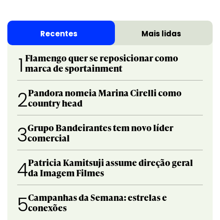
Recentes
Mais lidas
Flamengo quer se reposicionar como
1
marca de sportainment
Pandora nomeia Marina Cirelli como
2
country head
Grupo Bandeirantes tem novo líder
3
comercial
Patricia Kamitsuji assume direção geral
4
da Imagem Filmes
Campanhas da Semana: estrelas e
5
conexões