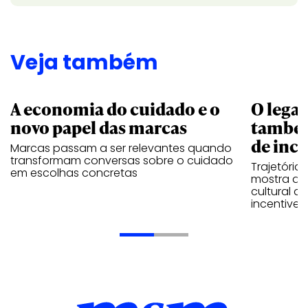
Veja também
A economia do cuidado e o
O legad
novo papel das marcas
também
de ince
Marcas passam a ser relevantes quando
transformam conversas sobre o cuidado
Trajetória
em escolhas concretas
mostra que
cultural 
incentive 