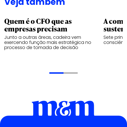
Veja também
Quem é o CFO que as
A comu
empresas precisam
sustent
Junto a outras áreas, cadeira vem
Sete princ
exercendo função mais estratégica no
consciênc
processo de tomada de decisão