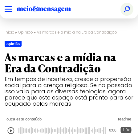
Início
▸
Opinião
▸
As marcas e a mídia na Era da Contradição
opinião
As marcas e a mídia na
Era da Contradição
Em tempos de incerteza, cresce a propensão
social para a crença religiosa. Se no passado
isso valia para as diversas teologias, agora
parece que este espaço está pronto para ser
ocupado pelas marcas
ouça este conteúdo
readme
1.0x
0:00