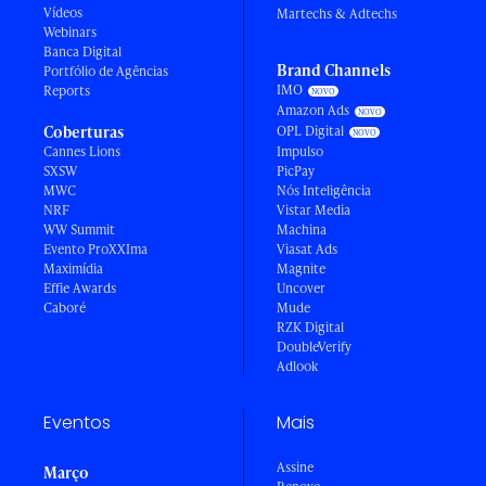
Vídeos
Martechs & Adtechs
Webinars
Banca Digital
Brand Channels
Portfólio de Agências
IMO
Reports
Amazon Ads
Coberturas
OPL Digital
Cannes Lions
Impulso
SXSW
PicPay
MWC
Nós Inteligência
NRF
Vistar Media
WW Summit
Machina
Evento ProXXIma
Viasat Ads
Maximídia
Magnite
Effie Awards
Uncover
Caboré
Mude
RZK Digital
DoubleVerify
Adlook
Eventos
Mais
Assine
Março