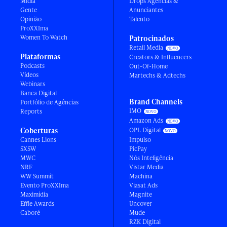
Mídia
Drops Agências &
Gente
Anunciantes
Opinião
Talento
ProXXIma
Women To Watch
Patrocinados
Retail Media
Plataformas
Creators & Influencers
Podcasts
Out-Of-Home
Vídeos
Martechs & Adtechs
Webinars
Banca Digital
Brand Channels
Portfólio de Agências
IMO
Reports
Amazon Ads
Coberturas
OPL Digital
Cannes Lions
Impulso
SXSW
PicPay
MWC
Nós Inteligência
NRF
Vistar Media
WW Summit
Machina
Evento ProXXIma
Viasat Ads
Maximídia
Magnite
Effie Awards
Uncover
Caboré
Mude
RZK Digital