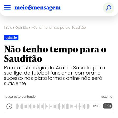
Início
▸
Opinião
▸
Não tenho tempo para o Sauditão
opinião
Não tenho tempo para o
Sauditão
Para a estratégia da Arábia Saudita para
sua liga de futebol funcionar, comprar o
sucesso nas plataformas online não será
suficiente
ouça este conteúdo
readme
1.0x
0:00