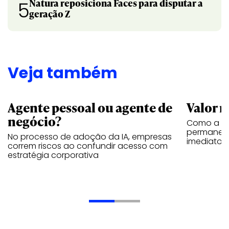
Natura reposiciona Faces para disputar a
5
geração Z
Veja também
Agente pessoal ou agente de
Valor n
negócio?
Como a vi
permanece
No processo de adoção da IA, empresas
imediatos
correm riscos ao confundir acesso com
estratégia corporativa