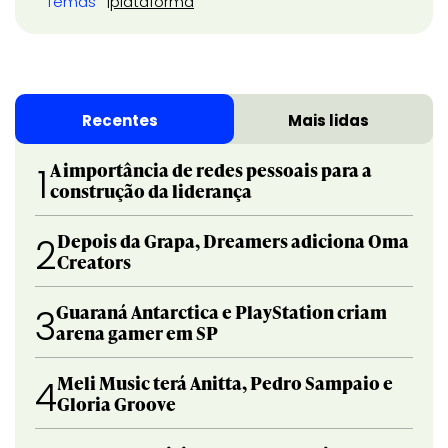
Temas
plataforma
Recentes
Mais lidas
A importância de redes pessoais para a
1
construção da liderança
Depois da Grapa, Dreamers adiciona Oma
2
Creators
Guaraná Antarctica e PlayStation criam
3
arena gamer em SP
Meli Music terá Anitta, Pedro Sampaio e
4
Gloria Groove